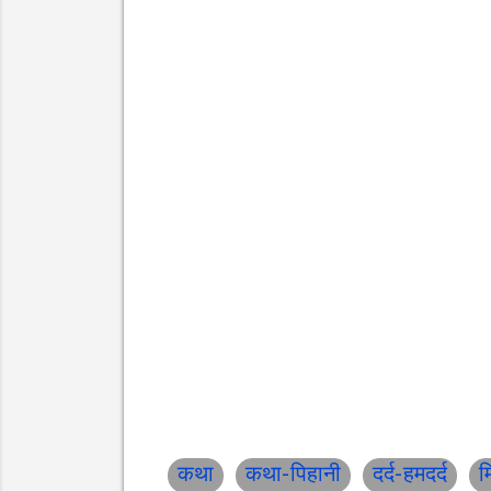
कथा
कथा-पिहानी
दर्द-हमदर्द
म