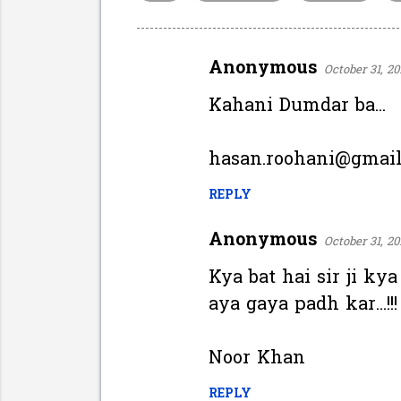
Anonymous
October 31, 20
C
o
Kahani Dumdar ba...
m
m
hasan.roohani@gmai
e
REPLY
n
t
Anonymous
October 31, 20
s
Kya bat hai sir ji ky
aya gaya padh kar...!!!
Noor Khan
REPLY