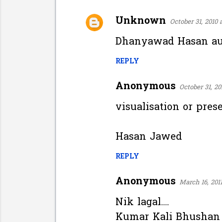
Unknown
October 31, 2010 
Dhanyawad Hasan aur
REPLY
Anonymous
October 31, 20
visualisation or pres
Hasan Jawed
REPLY
Anonymous
March 16, 2011
Nik lagal....
Kumar Kali Bhushan