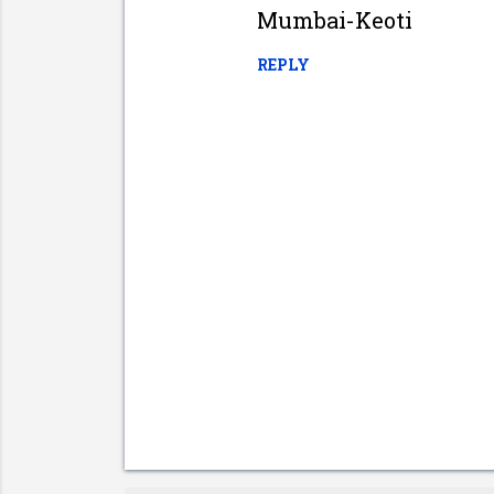
Mumbai-Keoti
REPLY
P
o