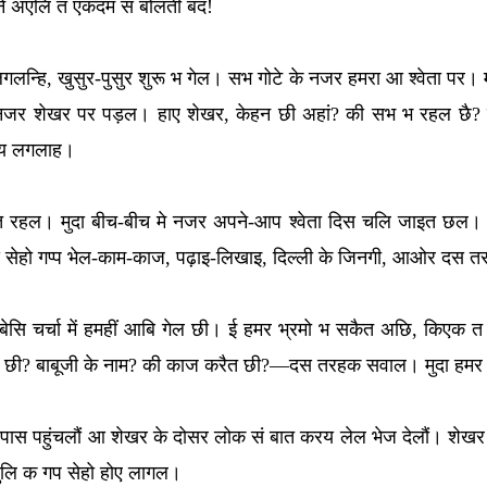
े अएलि त एकदम सं बोलती बंद!
गलन्हि, खुसुर-पुसुर शुरू भ गेल। सभ गोटे के नजर हमरा आ श्वेता पर। म
के नजर शेखर पर पड़ल। हाए शेखर, केहन छी अहां? की सभ भ रहल छै?
ाबय लगलाह।
ैत रहल। मुदा बीच-बीच मे नजर अपने-आप श्वेता दिस चलि जाइत छल।
सं सेहो गप्प भेल-काम-काज, पढ़ाइ-लिखाइ, दिल्ली के जिनगी, आओर दस 
ा सं बेसि चर्चा में हमहीं आबि गेल छी। ई हमर भ्रमो भ सकैत अछि, किए
 छी? बाबूजी के नाम? की काज करैत छी?—दस तरहक सवाल। मुदा हमर ध
े पास पहुंचलौं आ शेखर के दोसर लोक सं बात करय लेल भेज देलौं। शेखर 
ुलि क गप सेहो होए लागल।