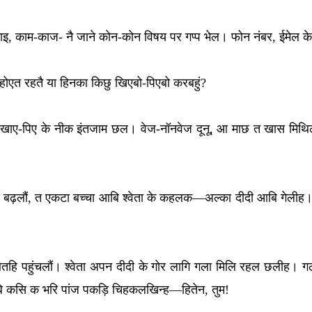
खाइ, काम-काज- नै जाने कोन-कोन विषय पर गप्प भेल। फोन नंबर, ईमेल क
 होएत रहतै या हिनका किछु खिएबो-पिएबो करबहुं?
ह। खाए-पिए के नीक इंतजाम छल। वेज-नॉनवेज दूनू, आ माछ त खास मिथि
़लौं, त एकटा बच्चा आबि श्वेता के कहलक—अल्का दीदी आबि गेलीह। ई स
 ओतहि पहुंचलौं। श्वेता अपन दीदी के गोर लागि गला मिलि रहल छलीह। 
बि कसि क भरि पांज पकड़ि चिहकलखिन्ह—हितेन, तुम!