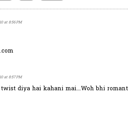
10 at 8:56 PM
l.com
10 at 8:57 PM
a twist diya hai kahani mai....Woh bhi roman