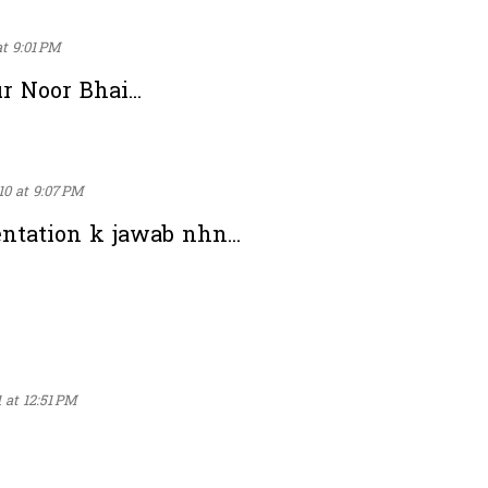
at 9:01 PM
 Noor Bhai...
10 at 9:07 PM
entation k jawab nhn...
 at 12:51 PM