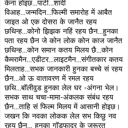
केना होइछ...पार्टी...शादी
विआह...जन्मदिन...फिल्मी समारोह में आबैत
जाइत ओ एक दोसरा के जानैत रहय
छथिन्ह...कोनो झिझक नहिं रहय छैन...हुनका
पता रहय छैन जे कोन लोक कोन काज जानैत
छथिन्ह...कोन समान कतय मिलय छै...कोन
कैमरामैन...एडीटर...लाइटमैन...संगीतकार कतय
मिलताह...सभक जानकारी हुनका बच्चे सं रहय
छैन...ओ ऊ वातावरण में रमल रहय
छथि...बॉलीवुड हुनका लेल घर -अंगना भेल।
सभक साथ चचा-मामा-अंकलक संबंध रहय
छैन...ताहि सं फिल्म मिलय में आसानी होइछ।
जखन कि नवका लोकक लेल सभ किछु नव
रहय छैन... हुनका गॉडफादर के जरूरत