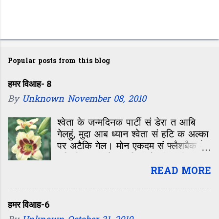
Popular posts from this blog
हमर विआह- 8
By
Unknown
November 08, 2010
श्वेता के जन्मदिनक पार्टी सं डेरा त आबि
गेलहुं, मुदा आब ध्यान श्वेता सं हटि क अल्का
पर अटैकि गेल। मोन एकदम सं फ्लैशबैक मे
चलि गेल—कॉलेजक दिन, जे जीवन के सबसे
रंगीन, मस्ती आओर मासूमियत सं भरल समय
READ MORE
छल। बारहवीं के बाद कॉलेजक पहिल दिन,
कहिओ नहि बिसराबय वाला दिन। ओहि दिन
पहिल बेर मिलल छलीह अल्का। क्लास मे
हमर विआह-6
विद्यार्थी सभ के इंट्रोडक्शन चलि रहल छल।