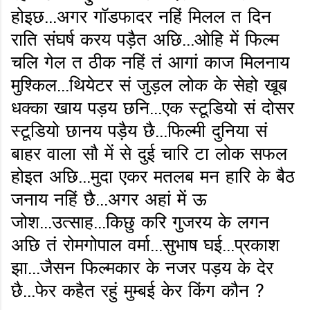
होइछ...अगर गॉडफादर नहिं मिलल त दिन
राति संघर्ष करय पड़ैत अछि...ओहि में फिल्म
चलि गेल त ठीक नहिं तं आगां काज मिलनाय
मुश्किल...थियेटर सं जुड़ल लोक के सेहो खूब
धक्का खाय पड़य छनि...एक स्टूडियो सं दोसर
स्टूडियो छानय पड़ैय छै...फिल्मी दुनिया सं
बाहर वाला सौ में से दुई चारि टा लोक सफल
होइत अछि...मुदा एकर मतलब मन हारि के बैठ
जनाय नहिं छै...अगर अहां में ऊ
जोश...उत्साह...किछु करि गुजरय के लगन
अछि तं रोमगोपाल वर्मा...सुभाष घई...प्रकाश
झा...जैसन फिल्मकार के नजर पड़य के देर
छै...फेर कहैत रहुं मुम्बई केर किंग कौन ?