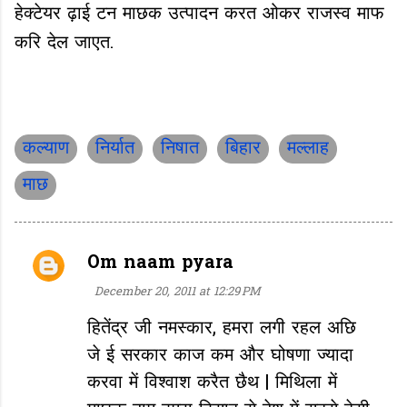
हेक्टेयर ढ़ाई टन माछक उत्पादन करत ओकर राजस्व माफ
करि देल जाएत.
कल्याण
निर्यात
निषात
बिहार
मल्लाह
माछ
Om naam pyara
C
o
December 20, 2011 at 12:29 PM
m
हितेंद्र जी नमस्कार, हमरा लगी रहल अछि
m
जे ई सरकार काज कम और घोषणा ज्यादा
e
करवा में विश्वाश करैत छैथ | मिथिला में
n