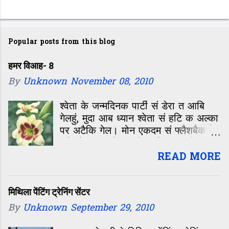
P
o
Popular posts from this blog
s
t
हमर विआह- 8
By
Unknown
November 08, 2010
a
C
श्वेता के जन्मदिनक पार्टी सं डेरा त आबि
o
गेलहुं, मुदा आब ध्यान श्वेता सं हटि क अल्का
m
पर अटैकि गेल। मोन एकदम सं फ्लैशबैक मे
चलि गेल—कॉलेजक दिन, जे जीवन के सबसे
m
रंगीन, मस्ती आओर मासूमियत सं भरल समय
READ MORE
e
छल। बारहवीं के बाद कॉलेजक पहिल दिन,
n
कहिओ नहि बिसराबय वाला दिन। ओहि दिन
t
पहिल बेर मिलल छलीह अल्का। क्लास मे
मिथिला पेंटिंग ट्रेनिंग सेंटर
विद्यार्थी सभ के इंट्रोडक्शन चलि रहल छल।
By
Unknown
September 29, 2010
परिचय सं पता चलल जे अल्का सेहो दरभंगा