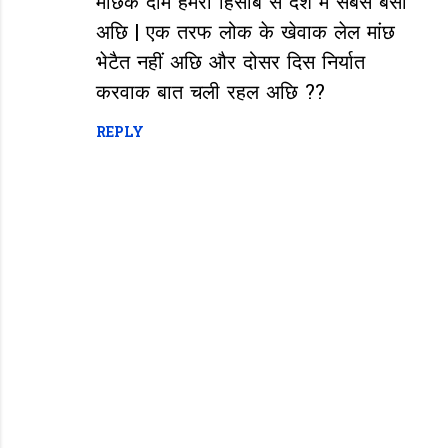
माछक दाम हमरा हिसाब से देश में सबसे बेसी
t
अछि | एक तरफ लोक के खेवाक लेल मांछ
s
भेटैत नहीं अछि और दोसर दिस निर्यात
करवाक बात चली रहल अछि ??
REPLY