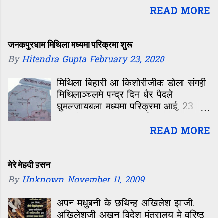
एसोसिएशन, प्रेस क्लब ऑफ इंडिया आ
READ MORE
ओखला प्रेस क्लब के सहयोग स एहि
कार्यक्रम केर आयोजन कएल गेल।
आयोजनक शुरुआत मैथिली साहित्य महोत्सव
जनकपुरधाम मिथिला मध्यमा परिक्रमा शुरू
३ सं भेल। साहित्य महोत्सव के दू सत्र मे
By
Hitendra Gupta
February 23, 2020
दूटा विषय पर चर्चा भेल, ‘हवाई जहाज
दरभंगा पहुँचला पर मिथिलाक विकास केँ
मिथिला बिहारी आ किशोरीजीक डोला संगही
कतेक पाँखि भेटल’ आ
मिथिलाञ्चलमे पन्द्र दिन धैर पैदले
घुमलजायबला मध्यमा परिक्रमा आई, 23
फरवरी सं शुरू भ रहल अछि।
READ MORE
मेरे मेहदी हसन
By
Unknown
November 11, 2009
अपन मधुबनी के छथिन्ह अखिलेश झाजी.
अखिलेशजी अखन विदेश मंत्रालय मे वरिष्ठ