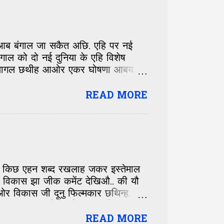
य छथीह। जतए गला मिलनाए साधारण बात
ना आब बंगाल जा सकैत अछि. एहि पर नई
ंगाल को दो नई दुनिया के एहि विशेष
ी मे लागल छथीह आओर एकर घोषणा आबय
ष्टित साइट www.livemint.com मे सेहो
हां अनेरो बात के तूल द रहल छी.
READ MORE
ा बनर्जी जकां नेता अहां के एहि
आबो जागु नहिं त सुतले कि आओर जागले
रियोजना कि शिफ्ट करय के खिलाफ
त किछ एहन शब्द रखलाह जकर इस्तेमाल
विकास झा जीक कमेंट देखिऔ.. की यौ
र विकास जी दूनु फिल्मकार छथिन्ह.
न्ह. अहां सभ सेहो भवेश जी... विकास जी
 हम सभ गाम-घर मे वापस चलि जाए छी. ई
READ MORE