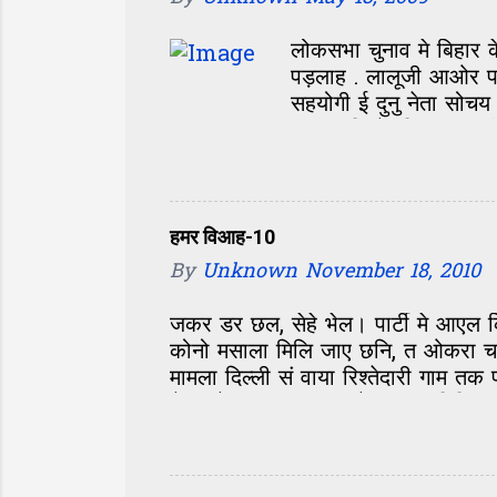
म...
लोकसभा चुनाव मे बिहार 
पड़लाह . लालूजी आओर पा
सहयोगी ई दुनु नेता सोच
उल्टा पड़ि गेलन्हि . लाल
आब जखन केंद्र मे एक बे
नीतीश के जीत बिहार के ल
कि पिछला सरकार मे जे 
हमर विआह-10
By
Unknown
November 18, 2010
जकर डर छल, सेहे भेल। पार्टी मे आएल क
कोनो मसाला मिलि जाए छनि, त ओकरा चटका
मामला दिल्ली सं वाया रिश्तेदारी गाम त
भेल रहैत, त आम बात रहैत। मुदा मिथ
कठिन छल। एक सं दोसरा, दोसरा सं तेसरा
मे सेहो। मां-बाबूजी जतबा चिंतित, पं
भड़काबय के जतेक कोशिश होएत अछि, सब