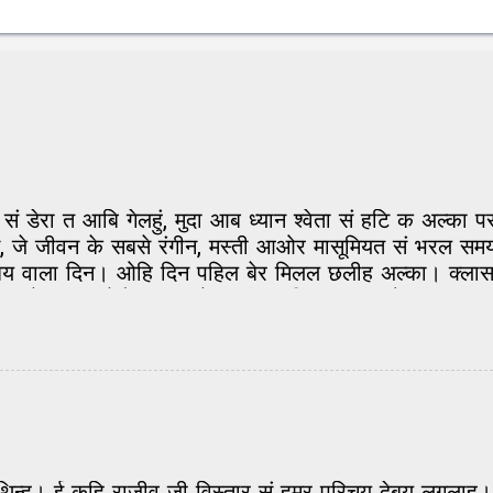
टी सं डेरा त आबि गेलहुं, मुदा आब ध्यान श्वेता सं हटि क अल्क
जे जीवन के सबसे रंगीन, मस्ती आओर मासूमियत सं भरल सम
 वाला दिन। ओहि दिन पहिल बेर मिलल छलीह अल्का। क्लास मे 
 जे अल्का सेहो दरभंगा के छथीह। बिहार सं आओर छात्र सभ
अपन शहर के होए त लगाव कनि बेसि बढ़ि जाए छै। अल्का य
भोलापन लेने। मोन सं, दिल सं एकदम आईना जकां साफ। दुनिया
वाज में मिश्री घुलल होए। मोन होएत छल जे एकटक दैखेत रह
नि लिअ सभ शांत भ जाएत। मैथिली त ओहिना मीठ होएत अछि, म
हां अपना के बिसैरि हुनका मे खो जएतौं। मंदिर के घंटी जकां