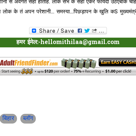
ानी सं अवगत सेहो होताह. लोक सभ के सेहो एकर फायदा उठएबाक चाही. 
लोक के तं अपन परेशानी... समस्या...पिछड़ापन के खुलि कS मुख्यमं
हमर ईमेल:-hellomithilaa@gmail.com
बिहार
ब्लॉग