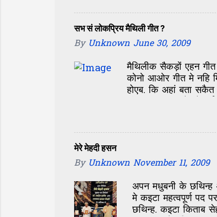
शब्द अपन मिथिलाक याद दिलाबैत अछि. 
सोहारी (Bread), रामतरोई (Ladyfing
spoon/Laddle), चंगेरा (Flatten B
सभ सं लोकप्रिय मैथिली गीत ?
(Apple), लेमनचूस (Candy...
By
Unknown
June 30, 2009
मैथिलीक सैकड़ों एहन ग
कोनो आओर गीत मे नहि मि
होएब. कि अहां बता सकैत
छी ? अहां सभ के लेल ई 
सवाल बड़ महत्व राखैत अ
अहांक पसंद के बाद लोक
गीत के नाम कमेंट वाला 
लिंक अछि Comment ओक
मेरे मेहदी हसन
लिखि हमरा hellomit
By
Unknown
November 11, 2009
अपन मधुबनी के छथिन्ह
मे कइटा महत्वपूर्ण प
छथिन्ह. कइटा किताब से