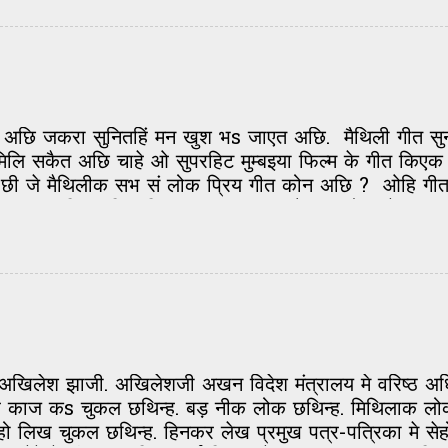
भवेश जी...विकास जी आओर कृपानंद झा जीक भोजन सं संबंधित
er) , भांटा (Brinjal), भंसा घर' (Kitchen) , भानस (C
amboo Basket) , रही(Blender) , गीरनाई (Gobble), झो
ीत अछि जकरा सुनितहिं मन खुश भs जाएत अछि. मैथिली गीत स
लि सकैत अछि चाहे ओ सुपरहिट मुम्बइया फिल्म के गीत किएक न
 छी जे मैथिलीक सभ सं लोक प्रिय गीत कोन अछि ? ओहि गीत क
सवाल कठिन नहि अछि. मुदा हमरा सन ओ सभ लोक जे गाम-घर मे
छि. अहां के एहि सवाल के जवाब सं कतेक लोक के कई तरहक गी
 सभ सेहो ओहि गीत के सुनय के कोशिश करताह. त देर नहि क
लिंक के क्लिक क लिख भेजु. कमेंट वाला मे कोनो परेशानी हो
रा क्लिक कs अपन जवाब लिखु. अगर ओना नहि करय चाहय
hilaa@gmail.com पर मेल क s दिअ. धन...
 अखिलेश झाजी. अखिलेशजी अखन विदेश मंत्रालय मे वरिष्ठ अ
द पर काज कs चुकल छथिन्ह. बड़ नीक लोक छथिन्ह. मिथिलाक 
हो लिख चुकल छथिन्ह. हिनकर लेख प्रमुख पत्र-पत्रिका मे स