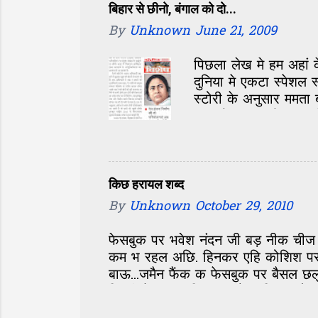
दोसर ओ लड़की विआहल छथीह, नीक परिव
बिहार से छीनो, बंगाल को दो...
छी। दून...
By
Unknown
June 21, 2009
पिछला लेख मे हम अहां 
दुनिया मे एकटा स्पेशल 
स्टोरी के अनुसार ममत
वाला रेल बजट मे भs स
आएल छल. आओर जखन हम 
अगर ई तूल देनाय छै त बै
आलस्यपन के फायदा उठा
कि वाला हाल भs जाएत.
किछ हरायल शब्द
अभियान चलाउ. अपन राय
By
Unknown
October 29, 2010
फेसबुक पर भवेश नंदन जी बड़ नीक चीज
कम भ रहल अछि. हिनकर एहि कोशिश पर 
बाऊ...जमैन फैंक क फेसबुक पर बैसल छल
दिल्ली मे रहय छथिन्ह आओर एहिठाम होए व
आओर कृपा नंद झाजी जकां एहने किछ-किछ