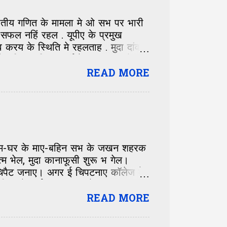
जातीय गणित के मामला मे ओ सभ पर भारी
सफल नहिं रहल . यूपीए के प्रमुख
रय के स्थिति मे रहलताह . मुदा दांव
नहिं खुलन्हि . पार्टी के सफाया भ गेल .
े कि ई बिहार के लेल नीक अछि ? कि
READ MORE
बिहार के समुचित प्रतिनिधित्व मिलत ?
ि। गाम-घर के माए-बहिन सभ के जखन शहरक
म भेल, मुदा कानाफूसी शुरू भ गेल।
सं चिपैट जनाए। अगर ई चिपटनाए कॉलेज मे
ल महिला के—ई बात सभक लेल हजम करनाए
ान मे सेहो पड़ि गेल। पंडित जी के कान
READ MORE
पक्ष राखए लगलाह—हमरा प्रति लोक के
लखिन्ह- एक त हमर बेटा चिपटल नहि,