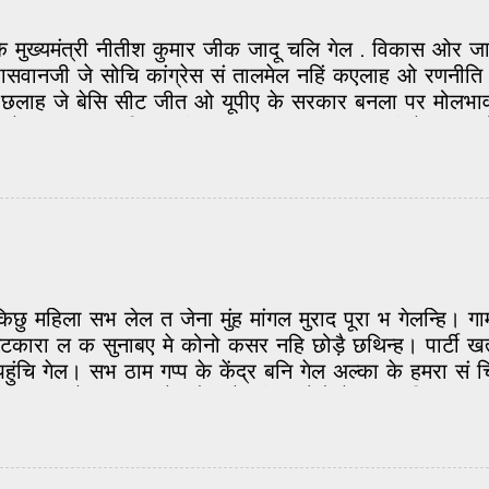
के मुख्यमंत्री नीतीश कुमार जीक जादू चलि गेल . विकास ओर 
सवानजी जे सोचि कांग्रेस सं तालमेल नहिं कएलाह ओ रणनीति 
य छलाह जे बेसि सीट जीत ओ यूपीए के सरकार बनला पर मोलभाव क
ूजी केहुना क S चारि टा सीट जीत पएलाह . पासवानजी के त खातों 
र फेर सं यूपीए आबि गेल अछि . सभ सं बड़का सवाल ई अछि ज
ेल एकटा बड़का हार अछि ? कि एहि बेर केंद्रीय मंत्रिमंडल मे 
काज शुरू भेल छल ओ चलैत रहत आ ओकरा पर ...
िछु महिला सभ लेल त जेना मुंह मांगल मुराद पूरा भ गेलन्ह
रा ल क सुनाबए मे कोनो कसर नहि छोड़ै छथिन्ह। पार्टी खत्
क पहुंचि गेल। सभ ठाम गप्प के केंद्र बनि गेल अल्का के हमरा 
िलाक समाज मे, गाम-घर के लोक के बीच, ओहो मे एकटा विआह
—बात फैलैत-फैलैत हमर गाम तक पहुंचि गेल। मां-बाबूजी के क
डितजी ओतबा उत्साहित। ओ सीधा हमर घर पहुंचि गेलाह, आ अपन 
 करय लगलाह। मुदा बाबूजी संयमित स्वर मे पंडित जी से कह