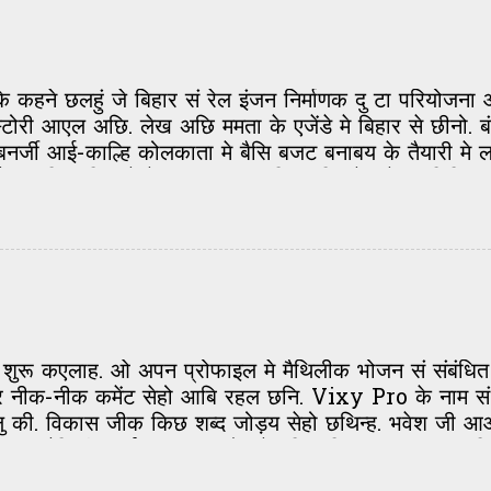
ार के छथीह, आओर दिल्ली मे पढ़ि-लिखि क अमेरिका मे रह
के कहने छलहुं जे बिहार सं रेल इंजन निर्माणक दु टा परियोज
स्टोरी आएल अछि. लेख अछि ममता के एजेंडे मे बिहार से छीनो. ब
ा बनर्जी आई-काल्हि कोलकाता मे बैसि बजट बनाबय के तैयार
कैत अछि. एहि बारे मे एकटा खबर पहिनहुं बिजनेस के प्रति
एहि पर बिहार के झटका लिखलहुं त लोक सभ कहय लगलाह अ
सल रहुं मुंह छिपा कs. खेलैत रहुं ताश आओर मारैत रहुं गप. ममत
 सभ प्रोजेक्ट अपना ठाम लs जएताह. तखन हाथ मलैत रहब. 
 अपने जागु आओर अपन एमपी सभ के सेहो जगबिओन्हि. दूनु प
 राखु... अपन विरोध जताउ.
 शुरू कएलाह. ओ अपन प्रोफाइल मे मैथिलीक भोजन सं संबंधि
नीक-नीक कमेंट सेहो आबि रहल छनि. Vixy Pro के नाम सं 
ु की. विकास जीक किछ शब्द जोड़य सेहो छथिन्ह. भवेश जी आओ
ाला मैथिली कार्यक्रम... समारोह मे बढ़ि-चढ़ि कs भाग लय छथि
 शब्द डालि एहि कड़ी के जोड़ैत रहिऔ. एहि शब्द के देखि क