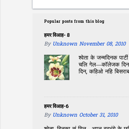
Popular posts from this blog
हमर विआह- 8
By
Unknown
November 08, 2010
श्वेता के जन्मदिनक पार्
चलि गेल—कॉलेजक दिन, 
दिन, कहिओ नहि बिसराबय
छल। परिचय सं पता चलल
आओर होए छै। जखन बात 
सं मासूम। एकटा अलगे 
बोली अतेक मीठ जेना आ
छी, अल्का के आवाज सु
हमर विआह-6
आ कहु सम्मोहन छल जे अ
By
Unknown
October 31, 2010
जे देखिते मुंह...