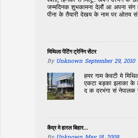
श्वेता, हिनका सं मिलू... अपन दरभंगे क
जन्मदिनक शुभकामना देलौं आ अपना संग ल
पीना के तैयारी देखय के नाम पर ओतय सं
बस एक-दोसर के देखैत, मुस्कुरा रहल छल
ओतेक तैयारी- सामने अएलि त एकदम सं बो
नजर हमरा आ श्वेता पर। मुदा हम त जेना
हाए शेखर, केहन छी अहां? की सभ भ रहल
लगलाह। लोक सभ सं परिचय होएत रहल, ग
मिथिला पेंटिंग ट्रेनिंग सेंटर
By
Unknown
September 29, 2010
हमर गाम केवटी मे मिथिल
एकटा बड़का इलाका के 
द क दरभंगा सं नेपालक
10-12 किलोमीटर तक क
तक के छात्र एहि ठाम 
स्कूल के पूरा दरभंगा-मध
एहि सेंटर के खोलय के श
दास जी अखन 65 साल के 
केंद्र मे हारल बिहार...
आब 55 साल बाद फेर सं
By
Unknown
May 18, 2009