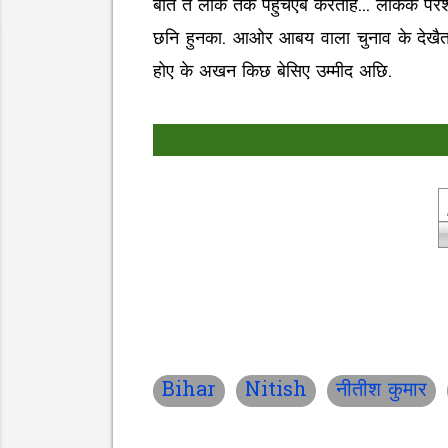
बात तं लोक तक पहुंचएबे करताह... लोकक परेश
छनि हुनका. आओर आबय वाला चुनाव के देखैत 
होए के अखन किछ बेसिए उम्मीद अछि.
Bihar
Nitish
नीतीश कुमार
C