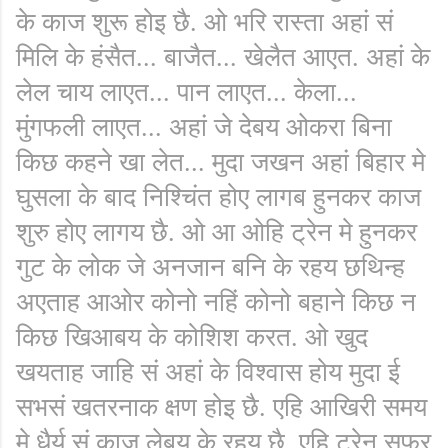
के काज शुरू होइ छै. ओ भरि रास्ता अहां सं
मिलि के हंसैत... बाजैत... खेलैत आएत. अहां के
लेल चाय लाएत... पान लाएत... केला...
मुंगफली लाएत... अहां जे देबय ओकरा बिना
किछ कहने खा लेत... मुदा जखन अहां बिहार मे
घुसला के बाद निश्चिंत होए लागब हुनकर काज
शुरु होए लागय छै. ओ आ ओहि ट्रेन मे हुनकर
गुट के लोक जे अनजान बनि के रहय छथिन्ह
अएताह आओर कोनो नहिं कोनो बहाने किछ न
किछ खिआबय के कोशिश करत. ओ खुद
खयताह जाहि सं अहां के विश्वास होय मुदा ई
सभसं खतरनाक क्षण होइ छै. एहि आखिरी समय
मे धैर्य सं काज लेबय के रहय छै. एहि ट्रेन सफर