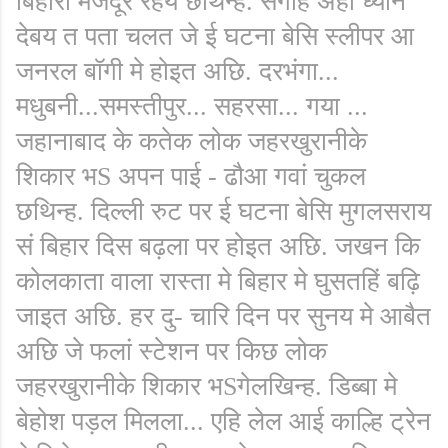
बिहारी मजदूर रहय छथिन्ह. संगहि अहां ध्यान
देबय त पता चलत जे ई घटना बेसि स्लीपर आ
जनरल बॉगी मे होइत अछि. दरभंगा...
मधुबनी...समस्तीपुर... सहरसा... गया ...
जहानाबाद के कतेक लोक जहरखुरानीके
शिकार भS अपन पाई - ढौआ गवां चुकल
छथिन्ह. दिल्ली रुट पर ई घटना बेसि मुगलसराय
सं बिहार दिस बढ़ला पर होइत अछि. जखन कि
कोलकाता वाला रास्ता मे बिहार मे घुसतहिं बढ़ि
जाइत अछि. हर दु- चारि दिन पर सुनय मे आबैत
अछि जे फलां स्टेशन पर किछ लोक
जहरखुरानीके शिकार भSगेलखिन्ह. डिब्बा मे
बेहोश पड़ल मिलला... एहि लेल आई काल्हि ट्रेन