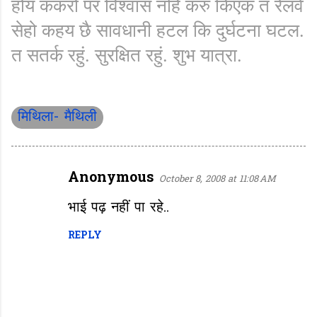
होय ककरो पर विश्वास नहिं करु किएक त रेलवे
सेहो कहय छै सावधानी हटल कि दुर्घटना घटल.
त सतर्क रहुं. सुरक्षित रहुं. शुभ यात्रा.
मिथिला- मैथिली
Anonymous
October 8, 2008 at 11:08 AM
C
o
भाई पढ़ नहीं पा रहे..
m
REPLY
m
e
n
t