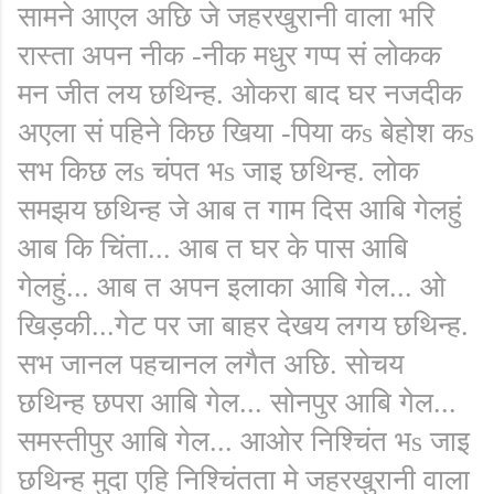
सामने आएल अछि जे जहरखुरानी वाला भरि
रास्ता अपन नीक -नीक मधुर गप्प सं लोकक
मन जीत लय छथिन्ह. ओकरा बाद घर नजदीक
अएला सं पहिने किछ खिया -पिया कs बेहोश कs
सभ किछ लs चंपत भs जाइ छथिन्ह. लोक
समझय छथिन्ह जे आब त गाम दिस आबि गेलहुं
आब कि चिंता... आब त घर के पास आबि
गेलहुं... आब त अपन इलाका आबि गेल... ओ
खिड़की...गेट पर जा बाहर देखय लगय छथिन्ह.
सभ जानल पहचानल लगैत अछि. सोचय
छथिन्ह छपरा आबि गेल... सोनपुर आबि गेल...
समस्तीपुर आबि गेल... आओर निश्चिंत भs जाइ
छथिन्ह मुदा एहि निश्चिंतता मे जहरखुरानी वाला