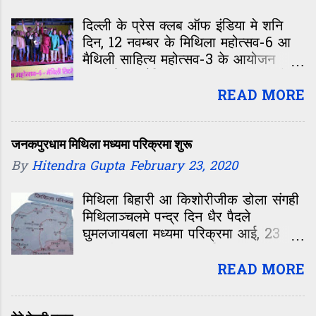
दिल्ली के प्रेस क्लब ऑफ इंडिया मे शनि
दिन, 12 नवम्बर के मिथिला महोत्सव-6 आ
मैथिली साहित्य महोत्सव-3 के आयोजन
कएल गेल। मैथिल पत्रकर ग्रुप द्वारा प्रेस
एसोसिएशन, प्रेस क्लब ऑफ इंडिया आ
READ MORE
ओखला प्रेस क्लब के सहयोग स एहि
कार्यक्रम केर आयोजन कएल गेल।
आयोजनक शुरुआत मैथिली साहित्य महोत्सव
जनकपुरधाम मिथिला मध्यमा परिक्रमा शुरू
३ सं भेल। साहित्य महोत्सव के दू सत्र मे
By
Hitendra Gupta
February 23, 2020
दूटा विषय पर चर्चा भेल, ‘हवाई जहाज
दरभंगा पहुँचला पर मिथिलाक विकास केँ
मिथिला बिहारी आ किशोरीजीक डोला संगही
कतेक पाँखि भेटल’ आ
मिथिलाञ्चलमे पन्द्र दिन धैर पैदले
घुमलजायबला मध्यमा परिक्रमा आई, 23
फरवरी सं शुरू भ रहल अछि।
READ MORE