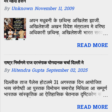
मेरे मेहदी हसन
By
Unknown
November 11, 2009
अपन मधुबनी के छथिन्ह अखिलेश झाजी.
अखिलेशजी अखन विदेश मंत्रालय मे वरिष्ठ
अधिकारी छथिन्ह. अखिलेशजी भारत सरकार
मे कइटा महत्वपूर्ण पद पर काज कs चुकल
छथिन्ह. बड़ नीक लोक छथिन्ह. मिथिलाक
READ MORE
लोक सभ के मदद लेल सदिखन तैयार रहय
छथिन्ह. कइटा किताब सेहो लिख चुकल
छथिन्ह. हिनकर लेख प्रमुख पत्र-पत्रिका मे
राष्ट्र निर्माणमे राज दरभंगाक योगदानक चर्चा दिल्ली मे
सेहो छपैत रहय छनि. पिछला दिन हिनकर
By
Hitendra Gupta
September 02, 2025
एकटा आओर किताब आएल मेरे मेहदी हसन.
हिनकर ई किताब रेमाधव प्रकाशन सं अछि.
दिल्लीक ताज पैलेस होटलमे 31 अगस्तक दिन आयोजित
मिथिलाक लोक कथा पर आएल किताब सेहो
भव्य संगोष्ठी आ पुस्तक विमोचन समारोह मिथिला आ सम्पूर्ण
रेमाधव सं छलन्हि. मेरे मेंहदी हसन किताब
भारतक सांस्कृतिक आ ऐतिहासिक चेतनाक दृष्टिकोण सं
हिंदी आओर उर्दू दुनू भाषा मे आएल अछि.
एकटा महत्वपूर्ण अवसर रहल। एहि आयोजनक मुख्य विषय
जल्दीए अंग्रेजी मे सेहो आएत. एहि किताब के
छल 'भारतक आध्यात्मिक, सांस्कृतिक आ
READ MORE
विमोचल कएलखिन्ह योजना आयोग के