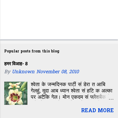
Popular posts from this blog
हमर विआह- 8
By
Unknown
November 08, 2010
श्वेता के जन्मदिनक पार्टी सं डेरा त आबि
गेलहुं, मुदा आब ध्यान श्वेता सं हटि क अल्का
पर अटैकि गेल। मोन एकदम सं फ्लैशबैक मे
चलि गेल—कॉलेजक दिन, जे जीवन के सबसे
रंगीन, मस्ती आओर मासूमियत सं भरल समय
READ MORE
छल। बारहवीं के बाद कॉलेजक पहिल दिन,