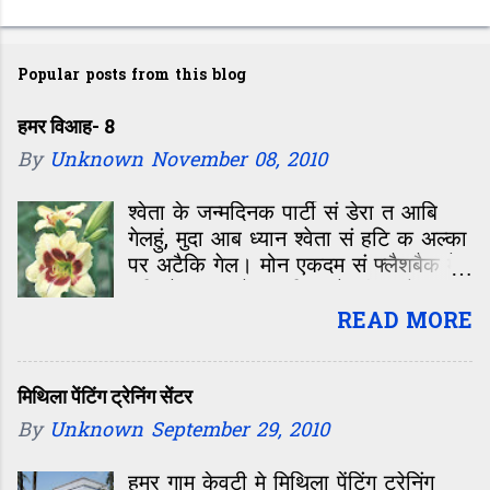
Popular posts from this blog
हमर विआह- 8
By
Unknown
November 08, 2010
श्वेता के जन्मदिनक पार्टी सं डेरा त आबि
गेलहुं, मुदा आब ध्यान श्वेता सं हटि क अल्का
पर अटैकि गेल। मोन एकदम सं फ्लैशबैक मे
चलि गेल—कॉलेजक दिन, जे जीवन के सबसे
रंगीन, मस्ती आओर मासूमियत सं भरल समय
READ MORE
छल। बारहवीं के बाद कॉलेजक पहिल दिन,
कहिओ नहि बिसराबय वाला दिन। ओहि दिन
पहिल बेर मिलल छलीह अल्का। क्लास मे
मिथिला पेंटिंग ट्रेनिंग सेंटर
विद्यार्थी सभ के इंट्रोडक्शन चलि रहल छल।
By
Unknown
September 29, 2010
परिचय सं पता चलल जे अल्का सेहो दरभंगा
के छथीह। बिहार सं आओर छात्र सभ छल,
हमर गाम केवटी मे मिथिला पेंटिंग ट्रेनिंग