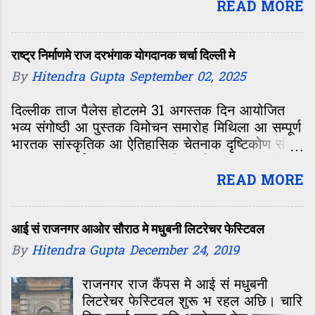
छथिन्ह. बड़ नीक लोक छथिन्ह. मिथिलाक
READ MORE
लोक सभ के मदद लेल सदिखन तैयार रहय
छथिन्ह. कइटा किताब सेहो लिख चुकल
छथिन्ह. हिनकर लेख प्रमुख पत्र-पत्रिका मे
राष्ट्र निर्माणमे राज दरभंगाक योगदानक चर्चा दिल्ली मे
सेहो छपैत रहय छनि. पिछला दिन हिनकर
By
Hitendra Gupta
September 02, 2025
एकटा आओर किताब आएल मेरे मेहदी हसन.
हिनकर ई किताब रेमाधव प्रकाशन सं अछि.
दिल्लीक ताज पैलेस होटलमे 31 अगस्तक दिन आयोजित
मिथिलाक लोक कथा पर आएल किताब सेहो
भव्य संगोष्ठी आ पुस्तक विमोचन समारोह मिथिला आ सम्पूर्ण
रेमाधव सं छलन्हि. मेरे मेंहदी हसन किताब
भारतक सांस्कृतिक आ ऐतिहासिक चेतनाक दृष्टिकोण सं
हिंदी आओर उर्दू दुनू भाषा मे आएल अछि.
एकटा महत्वपूर्ण अवसर रहल। एहि आयोजनक मुख्य विषय
जल्दीए अंग्रेजी मे सेहो आएत. एहि किताब के
छल 'भारतक आध्यात्मिक, सांस्कृतिक आ
READ MORE
विमोचल कएलखिन्ह योजना आयोग के
सदस्या डॉ सईदा हमीद. एहि किताब मे
शहंशाह-ए-गजल मेंहदी हसन जीक छोट-
आई सं राजनगर आओर सौराठ मे मधुबनी लिटरेचर फेस्टिवल
छोट बात के ध्यान राखल गेल अछि. हुनकर
By
Hitendra Gupta
December 24, 2019
जीवन यात्रा... संगीत के सफर के खूबसूरती
सं शब्द मे उकेरल गेल अछि. एहि किताब सं
राजनगर राज कैंपस मे आई सं मधुबनी
हुनकर प्रशंसक सभ के हुनका बारे मे कइटा
लिटरेचर फेस्टिवल शुरू भ रहल अछि। चारि
नवका चीज जानय लेल मिलतन्हि. एहि