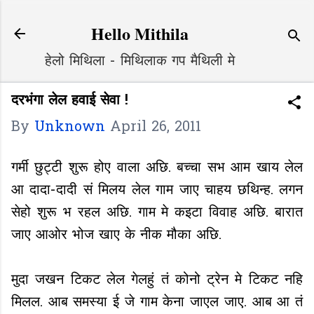
Skip to main content
Hello Mithila
हेलो मिथिला - मिथिलाक गप मैथिली मे
दरभंगा लेल हवाई सेवा !
By
Unknown
April 26, 2011
गर्मी छुट्टी शुरू होए वाला अछि. बच्चा सभ आम खाय लेल
आ दादा-दादी सं मिलय लेल गाम जाए चाहय छथिन्ह. लगन
सेहो शुरू भ रहल अछि. गाम मे कइटा विवाह अछि. बारात
जाए आओर भोज खाए के नीक मौका अछि.
मुदा जखन टिकट लेल गेलहुं तं कोनो ट्रेन मे टिकट नहि
मिलल. आब समस्या ई जे गाम केना जाएल जाए. आब आ तं