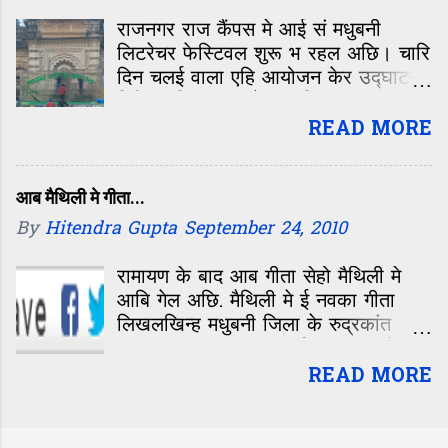
सं शब्द मे उकेरल गेल अछि. एहि किताब सं
राजनगर राज कैंपस मे आई सं मधुबनी
हुनकर प्रशंसक सभ के हुनका बारे मे कइटा
लिटरेचर फेस्टिवल शुरू भ रहल अछि। चारि
नवका चीज जानय लेल मिलतन्हि. एहि
दिन चलई वाला एहि आयोजन केर उद्घाटन
अवसर पर पाकिस्तान सं सेहो काफी लोक
मिथिला चित्रकला केर प्रतिमान पद्मश्री
आएल छलखिन्ह. मेंहदी हसन के परिवार के
गोदावरी दत्त जी करतीह। उद्घाटन सत्र मे
READ MORE
लोक सेहो छलखिन्ह. मेंहदी हसन के पुत्र
शहजाद हसन किताब के लs क काफी
भावुक दिखलखिन्ह आओर अखिल...
आब मैथिली मे गीता...
By
Hitendra Gupta
September 24, 2010
रामायण के बाद आब गीता सेहो मैथिली मे
आबि गेल अछि. मैथिली मे ई नवका गीता
लिखलखिन्ह मधुबनी जिला के रुद्रकांत
पाठक जी. रुद्रकांत जी रहिका ब्लॉक के
सतलखा पाठकटोल सं छथिन्ह. पाठक टी
READ MORE
रिटायर टीचर छथिन्ह. हिनकर गीता केर नाम
छनि 'रद्रांशकृत वचनामृत गीता' रुद्रकांत
जी गीता के श्लोक के पहिने मैथिली मे पद्य के