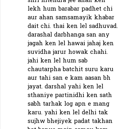
shri hitendra jee ahan ken
lekh hum barabar padhet chi
aur ahan samsamayik khabar
dait chi. thai ken lel sadhuvad.
darashal darbhanga san any
jagah ken lel hawai jahaj ken
suvidha jarur howak chahi.
jahi ken lel hum sab
chautarpha batchit suru karu
aur tahi san e kam aasan bh
jayat. darshal yahi ken lel
sthaniye partinidhi ken sath
sabh tarhak log apn e mang
karu. yahi ken lel delhi tak
sujhw bhejiyek padat takhan