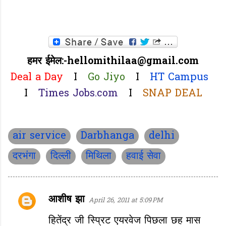
हमर ईमेल:-hellomithilaa@gmail.com
Deal a Day
I
Go Jiyo
I
HT Campus
I
Times Jobs.com
I
SNAP DEAL
air service
Darbhanga
delhi
दरभंगा
दिल्ली
मिथिला
हवाई सेवा
आशीष झा
April 26, 2011 at 5:09 PM
C
o
हितेंद्र जी स्प्रिट एयरवेज पिछला छह मास