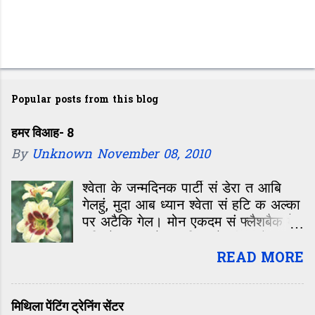
P
o
Popular posts from this blog
s
t
हमर विआह- 8
By
Unknown
November 08, 2010
a
C
श्वेता के जन्मदिनक पार्टी सं डेरा त आबि
o
गेलहुं, मुदा आब ध्यान श्वेता सं हटि क अल्का
m
पर अटैकि गेल। मोन एकदम सं फ्लैशबैक मे
चलि गेल—कॉलेजक दिन, जे जीवन के सबसे
m
रंगीन, मस्ती आओर मासूमियत सं भरल समय
READ MORE
e
छल। बारहवीं के बाद कॉलेजक पहिल दिन,
n
कहिओ नहि बिसराबय वाला दिन। ओहि दिन
t
पहिल बेर मिलल छलीह अल्का। क्लास मे
मिथिला पेंटिंग ट्रेनिंग सेंटर