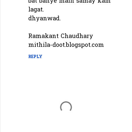
bat banye main samay kam
lagat.
dhyanwad.
Ramakant Chaudhary
mithila-doot.blogspot.com
REPLY