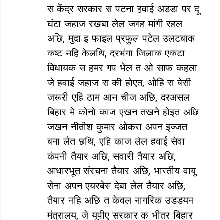
m
स केंद्र सरकार स पटना हवाई अडडा पर दू
m
घंटा जहाज रखबा लेल जगह मांगी रहल
e
अछि, मुदा इ फाइल प्रफुल पटेल उलटबाक
n
कष्‍ट नहि केलथि, दरभंगा जिलाक एकटा
t
विधायक स हमर गप भेल त ओ साफ कहला
s
जे हवाई जहाज स की होएत, ओहि स बेसी
जरूरी एहि ठाम आन चीज अछि, दरअसल
बिहार मे कोनो काज एखन तखने होइत अछि
जखन नीतीश कुमार ओकरा अपन इज्‍जत
बना लैत छथि, एहि काज लेल हवाई सेवा
कंपनी तैयार अछि, सवारी तैयार अछि,
आधारभूत संरचना तैयार अछि, भारतीय वायु
सेना अपन एयरबेस देबा लेल तैयार अछि,
तैयार नहि अछि त केवल नागरिक उडडयन
मंत्रालय, जे यूपीए सरकार क भीतर बिहार