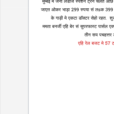
मुम्बई मे जेना लेडीज स्पेशन ट्रेन चलैत अ
जाएत ओकर भाड़ा 299 रुपया सं लsक 399 र
के गाड़ी मे एकटा डॉक्टर सेहो रहत. शुर
ममता बनर्जी एहि बेर सं सुपरफास्ट पार्सल 
तीन सय पचहत्तर ट
एहि रेल बजट मे 57 ट