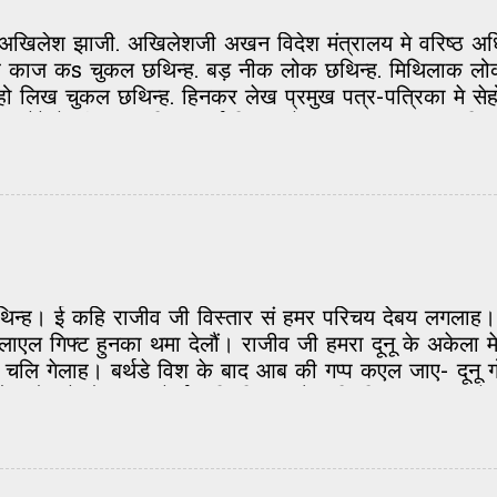
 अखिलेश झाजी. अखिलेशजी अखन विदेश मंत्रालय मे वरिष्ठ अ
द पर काज कs चुकल छथिन्ह. बड़ नीक लोक छथिन्ह. मिथिलाक 
हो लिख चुकल छथिन्ह. हिनकर लेख प्रमुख पत्र-पत्रिका मे स
मेरे मेहदी हसन. हिनकर ई किताब रेमाधव प्रकाशन सं अछ
मेरे मेंहदी हसन किताब हिंदी आओर उर्दू दुनू भाषा मे आएल अछि.
ोजना आयोग के सदस्या डॉ सईदा हमीद. एहि किताब मे शहंशाह
. हुनकर जीवन यात्रा... संगीत के सफर के खूबसूरती सं शब्द म
बारे मे कइटा नवका चीज जानय लेल मिलतन्हि. एहि अवसर पर 
े परिवार के लोक सेहो छलखिन्ह. मेंहदी हसन के पुत्र शहजा
...
े छथिन्ह। ई कहि राजीव जी विस्तार सं हमर परिचय देबय लगलाह। 
ाएल गिफ्ट हुनका थमा देलौं। राजीव जी हमरा दूनू के अकेला 
 चलि गेलाह। बर्थडे विश के बाद आब की गप्प कएल जाए- दूनू ग
ौं। मोन मे होए छल जे ई कहिएन्हि त ओ कहिएन्हि, मुदा शब्द 
लती बंद! जेना-जेना लोक सभ के हमरा बारे मे पता चलय लगलन्ह
 ओहि ठाम के लोक, देश-दुनिया सं बेखबर, बस श्वेता मे गुम। 
 छै? शेखर सं गप्प करैत देख, राजीव जी हमरा अपन आओर रिश