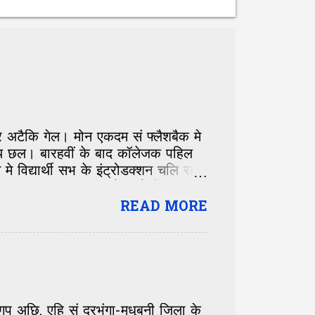
ा पर अटैकि गेल। मोन एकदम सं फ्लैशबैक मे
य छल। बारहवीं के बाद कॉलेजक पहिल
विद्यार्थी सभ के इंट्रोडक्शन चलि रहल
 छल, मुदा अपन शहर के बाते किछु
ानी मैथिल ब्यूटी, सभ सं अलग। एकदम
READ MORE
दारी के छल-कपट, होशियारी सं दूर।
ी आ हुनका सुनिते रही। केतबो खिसिआएल
ुदा अल्का के आवाज मे एकटा अलगे जादू
 मन प्रसन्न करि देबय वाला। सादगी एहन
क गप अछि. एहि सं दरभंगा-मधुबनी जिला के