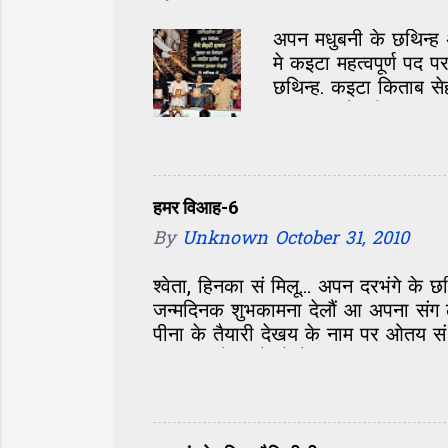
अपन मधुबनी के छथिन्ह
मे कइटा महत्वपूर्ण प
छथिन्ह. कइटा किताब से
एकटा आओर किताब आएल 
सेहो रेमाधव सं छलन्हि. 
के विमोचल कएलखिन्ह य
के ध्यान राखल गेल अछि
प्रशंसक सभ के हुनका 
हमर विआह-6
छलखिन्ह. मेंहदी हसन क
By
Unknown
October 31, 2010
दिखलखिन्ह आओर अखिल
श्वेता, हिनका सं मिलू... अपन दरभंगे क
जन्मदिनक शुभकामना देलौं आ अपना संग ल
पीना के तैयारी देखय के नाम पर ओतय सं
बस एक-दोसर के देखैत, मुस्कुरा रहल छल
ओतेक तैयारी- सामने अएलि त एकदम सं बो
नजर हमरा आ श्वेता पर। मुदा हम त जेना
हाए शेखर, केहन छी अहां? की सभ भ रहल