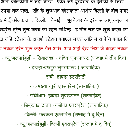
छि ओना कोलकाता मे सेहो चलत. एकरे संग दूरदराज के इलाका सं सिटी..
ुपया तक रहत. एहि के शुरुआत कोलकाता आओर दिल्ली के बीच पायलट
ू मे ई कोलकाता... दिल्ली... चेन्नई... भुवनेश्वर के ट्रेन सं लागू कए
एक्सप्रेस ट्रेन शुरू करय जा रहल छथिन्ह. ई तीन रूट पर शुरू कएल जा
ा जेहि स्टेशन के आदर्श स्टेशन बनाएल जाएत ओहि मे सं बेसि बंगाल द
ा नबका ट्रेन शुरू कएल गेल अछि. आब अहां देख लिअ जे कइटा नबका ग
- न्यू जलपाईगुड़ी - सियालदह - नांदेड़ सुपरफास्ट (सप्ताह मे तीन दिन)
- हावड़ा-बंगलुरु सुपरफास्ट ( साप्ताहिक)
- रांची- हावड़ा इंटरसिटी
- कामख्या -पुरी एक्सप्रेस (साप्ताहिक )
- गांधीधाम- हावड़ा सुपरफास्ट (साप्ताहिक)
- डिब्रूगढ टाउन -चंडीगढ एक्सप्रेस (साप्ताहिक)
-दिल्ली- फरक्का एक्सप्रेस (सप्ताह मे दु दिन)
- न्यू जलपाईगुड़ी- दिल्ली एक्सप्रेस (सप्ताह मे दु दिन)