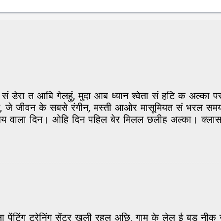
टी सं डेरा त आबि गेलहुं, मुदा आब ध्यान श्वेता सं हटि क अल्क
जे जीवन के सबसे रंगीन, मस्ती आओर मासूमियत सं भरल सम
 वाला दिन। ओहि दिन पहिल बेर मिलल छलीह अल्का। क्लास मे 
 जे अल्का सेहो दरभंगा के छथीह। बिहार सं आओर छात्र सभ
अपन शहर के होए त लगाव कनि बेसि बढ़ि जाए छै। अल्का य
भोलापन लेने। मोन सं, दिल सं एकदम आईना जकां साफ। दुनिया
वाज में मिश्री घुलल होए। मोन होएत छल जे एकटक दैखेत रह
नि लिअ सभ शांत भ जाएत। मैथिली त ओहिना मीठ होएत अछि, म
हां अपना के बिसैरि हुनका मे खो जएतौं। मंदिर के घंटी जकां
ा पेंटिंग ट्रेनिंग सेंटर खुली रहल अछि. गाम के लेल ई बड़ नी