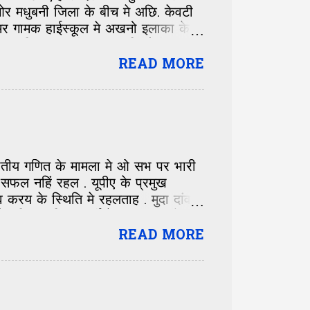
 मधुबनी जिला के बीच मे अछि. केवटी
मर गामक हाईस्कूल मे अखनो इलाका के
तखन कहि सकय छी 50-50 किलोमीटर दूर
वस्था छल. सुदिष्ठ झा जीक समय केवटी
READ MORE
 पेंटिंग ट्रेनिंग सेंटर खुली रहल अछि.
ास जी रिटायर माइनिंग इंजीनियर छथिन्ह.
के सिलसिला मे जे बाहर निकललखिन्ह तं
लेल गाम सं निकलला पर कई बेर लोक
जातीय गणित के मामला मे ओ सभ पर भारी
सफल नहिं रहल . यूपीए के प्रमुख
रय के स्थिति मे रहलताह . मुदा दांव
नहिं खुलन्हि . पार्टी के सफाया भ गेल .
े कि ई बिहार के लेल नीक अछि ? कि
READ MORE
बिहार के समुचित प्रतिनिधित्व मिलत ?