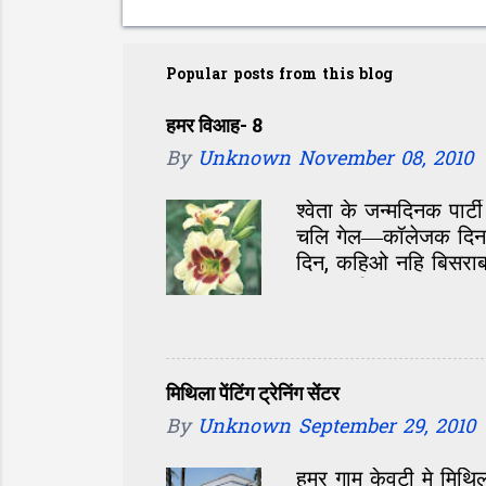
Popular posts from this blog
हमर विआह- 8
By
Unknown
November 08, 2010
श्वेता के जन्मदिनक पार्
चलि गेल—कॉलेजक दिन, 
दिन, कहिओ नहि बिसराबय
छल। परिचय सं पता चलल
आओर होए छै। जखन बात 
सं मासूम। एकटा अलगे 
बोली अतेक मीठ जेना आ
छी, अल्का के आवाज सु
मिथिला पेंटिंग ट्रेनिंग सेंटर
आ कहु सम्मोहन छल जे अ
By
Unknown
September 29, 2010
जे देखिते मुंह...
हमर गाम केवटी मे मिथिल