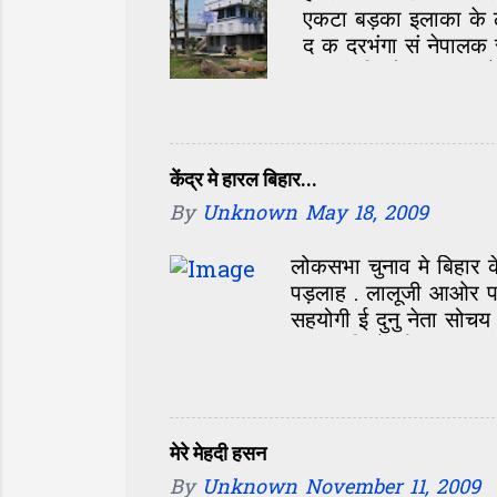
एकटा बड़का इलाका के 
द क दरभंगा सं नेपालक
10-12 किलोमीटर तक क
तक के छात्र एहि ठाम 
स्कूल के पूरा दरभंगा-मध
एहि सेंटर के खोलय के श
दास जी अखन 65 साल के 
केंद्र मे हारल बिहार...
आब 55 साल बाद फेर सं
By
Unknown
May 18, 2009
म...
लोकसभा चुनाव मे बिहार 
पड़लाह . लालूजी आओर पा
सहयोगी ई दुनु नेता सोच
उल्टा पड़ि गेलन्हि . लाल
आब जखन केंद्र मे एक बे
नीतीश के जीत बिहार के ल
कि पिछला सरकार मे जे 
मेरे मेहदी हसन
By
Unknown
November 11, 2009