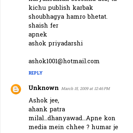
kichu publish karbak
shoubhagya hamro bhetat.
shaish fer
apnek
ashok priyadarshi
ashok1001@hotmail.com
REPLY
Unknown
March 15, 2009 at 12:46 PM
Ashok jee,
ahank patra
milal...dhanyawad...Apne kon
media mein chhee ? humar je