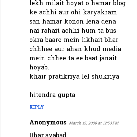
lekh milait hoyat o hamar blog
ke achhi aur ohi karyakram
san hamar konon lena dena
nai rahait achhi hum ta bus
okra baare mein likhait bhar
chhhee aur ahan khud media
mein chhee ta ee baat janait
hoyab.
khair pratikriya lel shukriya
hitendra gupta
REPLY
Anonymous
March 15, 2009 at 12:53 PM
Dhanayabad