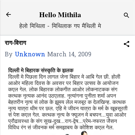
Skip to main content
Hello Mithila
हेलो मिथिला - मिथिलाक गप मैथिली मे
राग-विराग
By
Unknown
March 14, 2009
दिल्ली मे बिहारक संस्कृति के झलक
दिल्ली मे पिछला दिन लागल जेना बिहार मे आबि गेल छी. होली
आओर महिला दिवस के अवसर पर बिहार उत्सव के आयोजन
कएल गेल.
लोक बिहारक लोकगीत आओर लोकनाटकक संग
कत्थक नृत्यक आनंद उठएलाह. नृत्यांगना पुनीता शर्मा अपन
बेहतरीन नृत्य सं लोक के झूमय लेल मजबूर क देलखिन्ह.
कत्थक
नृत्य यात्रा थीम पर छल. एहि मे जीवन यात्रा के मर्म के खूबसूरती
सं पेश कएल गेल. कत्थक नृत्य के फ्यूजन मे बचपन...युवा आओर
प्रौढावस्था के संग सुख-दुख...राग-द्वेष...प्रेम-
नफरत जैसन
विविध रंग सं जीवनक मर्म समझाबय के कोशिश कएल गेल.