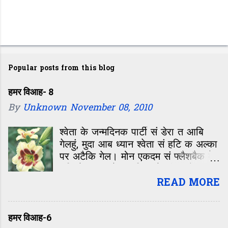
P
o
Popular posts from this blog
s
t
हमर विआह- 8
By
Unknown
November 08, 2010
a
C
श्वेता के जन्मदिनक पार्टी सं डेरा त आबि
o
गेलहुं, मुदा आब ध्यान श्वेता सं हटि क अल्का
m
पर अटैकि गेल। मोन एकदम सं फ्लैशबैक मे
चलि गेल—कॉलेजक दिन, जे जीवन के सबसे
m
रंगीन, मस्ती आओर मासूमियत सं भरल समय
READ MORE
e
छल। बारहवीं के बाद कॉलेजक पहिल दिन,
n
कहिओ नहि बिसराबय वाला दिन। ओहि दिन
t
पहिल बेर मिलल छलीह अल्का। क्लास मे
हमर विआह-6