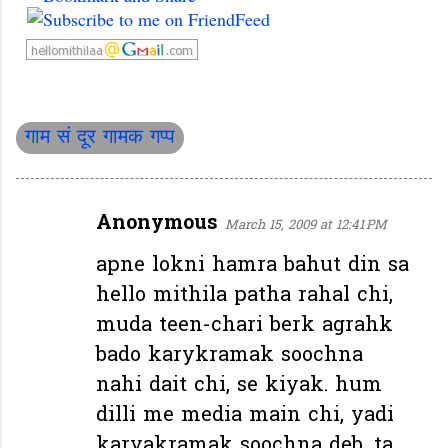
गाम सं दूर गामक गप्प
Anonymous
March 15, 2009 at 12:41 PM
C
o
apne lokni hamra bahut din sa
m
hello mithila patha rahal chi,
m
muda teen-chari berk agrahk
e
bado karykramak soochna
n
nahi dait chi, se kiyak. hum
t
dilli me media main chi, yadi
s
karyakramak soochna deb, ta