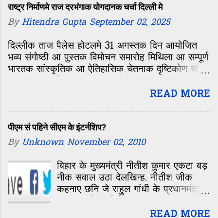
वाला लिंक के क्लिक क लिख भेजु. कमेंट
आयोजनक शुरुआत मैथिली साहित्य महोत्सव
राष्ट्र निर्माणमे राज दरभंगाक योगदानक चर्चा दिल्ली मे
वाला मे कोनो परेशानी होए त ओहि मे बॉक्स
३ सं भेल। साहित्य महोत्सव के दू सत्र मे
By
Hitendra Gupta
September 02, 2025
के ऊपर मे एकटा आओर लिंक अछि
दूटा विषय पर चर्चा भेल, ‘हवाई जहाज
Comment ओकरा क्लिक कs अपन
दरभंगा पहुँचला पर मिथिलाक विकास केँ
दिल्लीक ताज पैलेस होटलमे 31 अगस्तक दिन आयोजित
जवाब लिखु. अगर ओना नहि करय चाहय छी
कतेक पाँखि भेटल’ आ
भव्य संगोष्ठी आ पुस्तक विमोचन समारोह मिथिला आ सम्पूर्ण
त अहां अपन पसंदक गीत के नाम लिखि हमरा
भारतक सांस्कृतिक आ ऐतिहासिक चेतनाक दृष्टिकोण सं
hellomithilaa@gmail.com पर
एकटा महत्वपूर्ण अवसर रहल। एहि आयोजनक मुख्य विषय
मेल क s दिअ. धन...
छल 'भारतक आध्यात्मिक, सांस्कृतिक आ
READ MORE
पीएम सं पहिने सीएम के इंटर्नशिप?
By
Unknown
November 02, 2010
बिहार के मुख्यमंत्री नीतीश कुमार एकटा बड़
नीक सवाल उठा देलखिन्ह. नीतीश जीक
कहनाए छनि जे राहुल गांधी के प्रधानमंत्री
बनए सं पहिने कोनो राज्यक मुख्यमंत्री बनिs
क राजनीति के अनुभव लेबाक चाही. नीतीश
READ MORE