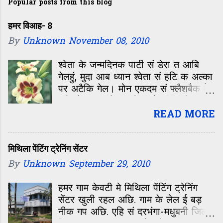
Popular posts from this blog
हमर विआह- 8
By
Unknown
November 08, 2010
श्वेता के जन्मदिनक पार्टी सं डेरा त आबि
गेलहुं, मुदा आब ध्यान श्वेता सं हटि क अल्का
पर अटैकि गेल। मोन एकदम सं फ्लैशबैक मे
चलि गेल—कॉलेजक दिन, जे जीवन के सबसे
रंगीन, मस्ती आओर मासूमियत सं भरल समय
READ MORE
छल। बारहवीं के बाद कॉलेजक पहिल दिन,
कहिओ नहि बिसराबय वाला दिन। ओहि दिन
पहिल बेर मिलल छलीह अल्का। क्लास मे
मिथिला पेंटिंग ट्रेनिंग सेंटर
विद्यार्थी सभ के इंट्रोडक्शन चलि रहल छल।
By
Unknown
September 29, 2010
परिचय सं पता चलल जे अल्का सेहो दरभंगा
के छथीह। बिहार सं आओर छात्र सभ छल,
हमर गाम केवटी मे मिथिला पेंटिंग ट्रेनिंग
मुदा अपन शहर के बाते किछु आओर होए
सेंटर खुली रहल अछि. गाम के लेल ई बड़
छै। जखन बात अपन शहर के होए त लगाव
नीक गप अछि. एहि सं दरभंगा-मधुबनी जिला
कनि बेसि बढ़ि जाए छै। अल्का यानी मैथिल