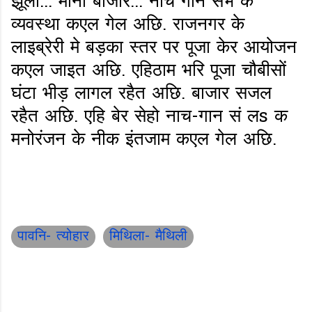
झूला... मीना बाजार... नाच गान सभ के
व्यवस्था कएल गेल अछि. राजनगर के
लाइब्रेरी मे बड़का स्तर पर पूजा केर आयोजन
कएल जाइत अछि. एहिठाम भरि पूजा चौबीसों
घंटा भीड़ लागल रहैत अछि. बाजार सजल
रहैत अछि. एहि बेर सेहो नाच-गान सं लs क
मनोरंजन के नीक इंतजाम कएल गेल अछि.
पावनि- त्योहार
मिथिला- मैथिली
C
o
m