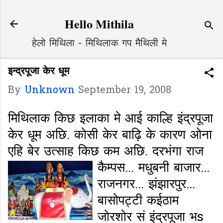
Skip to main content
Hello Mithila
हेलो मिथिला - मिथिलाक गप मैथिली मे
इन्द्रपूजा केर धूम
By
Unknown
September 19, 2008
मिथिलाक किछ इलाका मे आई काल्हि इंद्रपूजा
केर धूम अछि. कोसी केर बाढ़ि के कारण ओना
एहि बेर उत्साह किछ कम अछि. दरभंगा राज
कैम्पस.
.. मधुबनी बाजार...
राजनगर... झंझारपुर...
बासोपट्टी कईठाम
जोरशोर सं इंद्रपूजा भs