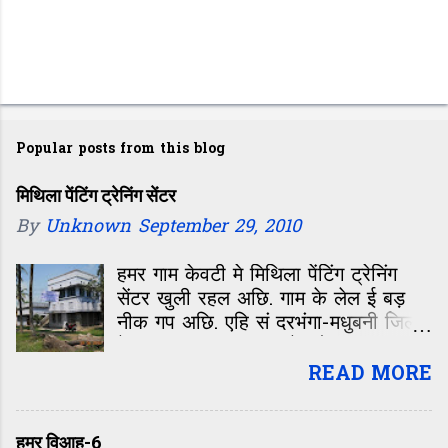
P
o
Popular posts from this blog
s
t
मिथिला पेंटिंग ट्रेनिंग सेंटर
By
Unknown
September 29, 2010
a
C
हमर गाम केवटी मे मिथिला पेंटिंग ट्रेनिंग
o
सेंटर खुली रहल अछि. गाम के लेल ई बड़
m
नीक गप अछि. एहि सं दरभंगा-मधुबनी जिला
के एकटा बड़का इलाका के लोक फायदा
m
उठा सकय छथिन्ह. किएक त हमर गाम
READ MORE
e
दरभंगा आओर मधुबनी जिला के बीच मे अछि.
n
केवटी द क दरभंगा सं नेपालक सीमा
t
जयनगर के जोड़य वाला नेशनल हाइवे सेहो
हमर विआह-6