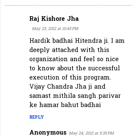
Raj Kishore Jha
C
o
May 23, 2012 at 10:45 PM
m
Hardik badhai Hitendra ji. I am
m
deeply attached with this
e
organization and feel so nice
n
to know about the successful
t
execution of this program.
s
Vijay Chandra Jha ji and
samast mithila sangh parivar
ke hamar bahut badhai
REPLY
Anonymous
May 24, 2012 at 5:35 PM