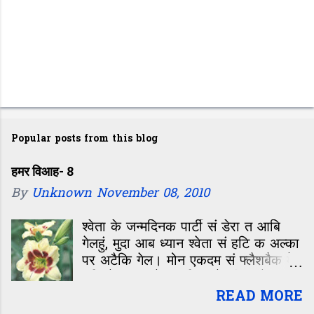
P
o
Popular posts from this blog
s
t
हमर विआह- 8
By
Unknown
November 08, 2010
a
C
श्वेता के जन्मदिनक पार्टी सं डेरा त आबि
o
गेलहुं, मुदा आब ध्यान श्वेता सं हटि क अल्का
m
पर अटैकि गेल। मोन एकदम सं फ्लैशबैक मे
चलि गेल—कॉलेजक दिन, जे जीवन के सबसे
m
रंगीन, मस्ती आओर मासूमियत सं भरल समय
READ MORE
e
छल। बारहवीं के बाद कॉलेजक पहिल दिन,