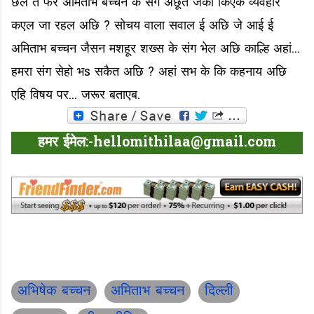
छल तं फेर अमिताभ बच्चन के संग अछूत जकां किएक व्यवहार
कएल जा रहल अछि ? सोचय वाला सवाल ई अछि जे आई ई
अमिताभ बच्चन जैसन मशहूर शख्स के संग भेल अछि काल्हि अहां...
हमरा संग सेहो भs सकैत अछि ? अहां सभ के कि कहनाय अछि
एहि विषय पर... जरूर बताएब.
हमर ईमेल:-hellomithilaa@gmail.com
अभिषेक बच्चन
अमिताभ बच्चन
दिल्ली