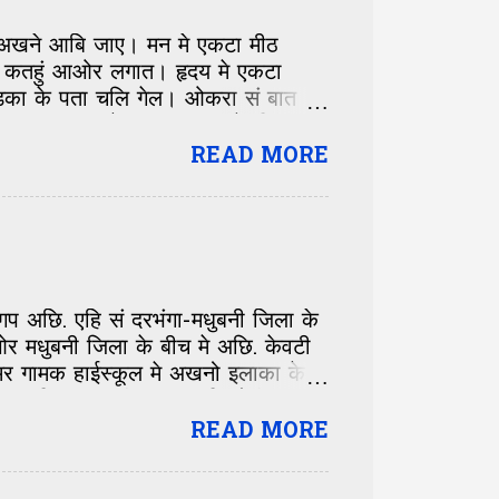
न अखने आबि जाए। मन मे एकटा मीठ
न कतहुं आओर लगात। हृदय मे एकटा
़का के पता चलि गेल। ओकरा सं बात
ं-कान खबर भ गेल। हमर गाम के हिसाब सं
 सभ के बेसि होए के कारण, सभ एक-दोसर
READ MORE
ाह। गाम मे हम सभ एक-दू क्लास आगां-
तेलौं। पढ़ाई आ काम-काज के सिलसिला मे
 शेखरलाल, सुमनलाल, राजीवलाल, उदयलाल,
क गप अछि. एहि सं दरभंगा-मधुबनी जिला के
 मधुबनी जिला के बीच मे अछि. केवटी
मर गामक हाईस्कूल मे अखनो इलाका के
तखन कहि सकय छी 50-50 किलोमीटर दूर
वस्था छल. सुदिष्ठ झा जीक समय केवटी
READ MORE
 पेंटिंग ट्रेनिंग सेंटर खुली रहल अछि.
ास जी रिटायर माइनिंग इंजीनियर छथिन्ह.