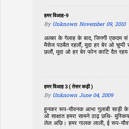
मे सेहो। मां-बाबूजी जतबा चिंतित, पं
भड़काबय के जतेक कोशिश होएत अछि, सब
दोसर ओ लड़की विआहल छथीह, नीक परिव
हमर विआह-9
छी। दून...
By
Unknown
November 09, 2010
अल्का के गेलाह के बाद, जिनगी एकदम स
मैसेज पठबैत रहलौं, मुदा हर बेर ओ चुप
छलौं, मुदा ओ हर बेर फोन काटि दैत रह
नाराज भ गेल छलीह जे ओ मिलय तक सं इ
शादी भ गेलन्हि। ओ आब हमर दुनिया सं ब
संपर्क करय के कोनो कोशिश नहि कएलौ
भागैत, भीड़ मे रहितौं अकेलापन के अनुभ
गंभीर आ देवदास जकां बनि गेलौं। जिनगी
हमर विआह 3 ( तेसर कड़ी )
क...
By
Unknown
June 04, 2009
हुनकर रूप-यौवनक आभा गुलाबी साड़ी के 
ओ साक्षात हमरा सामने ठाढ़ छथि- मुस
लेल अछि। हमर गालक लाली, ई रूप-यौवन