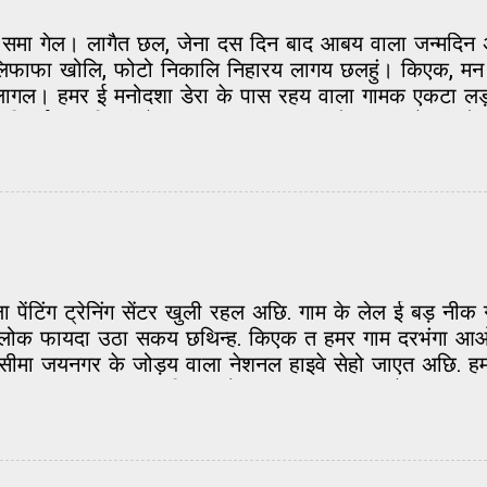
नी समा गेल। लागैत छल, जेना दस दिन बाद आबय वाला जन्मदि
लिफाफा खोलि, फोटो निकालि निहारय लागय छलहुं। किएक, म
गल। हमर ई मनोदशा डेरा के पास रहय वाला गामक एकटा लड
छि, ई गप्प दिल्ली मे रहय वाला गामक सभ दोस्त सभ के कानो
 आओर बाकी में कायस्थ-ब्राह्मणक बेसि आबादी छनि। लालाजी
त छथिन्ह। गाम मे लोक सभ हमरो ‘हितलाल’ कहि क बुलाबैत छल
ौं, हंसी-मजाक, मस्ती, आ अपनापन के रंग मे रंगायल जिनगी बि
थिन्ह। हमहुं गाम सं दिल्ली अएला के बाद एहिठाम रहय वाला
ा पेंटिंग ट्रेनिंग सेंटर खुली रहल अछि. गाम के लेल ई बड़ नी
लोक फायदा उठा सकय छथिन्ह. किएक त हमर गाम दरभंगा आओर
 सीमा जयनगर के जोड़य वाला नेशनल हाइवे सेहो जाएत अछि. ह
े छात्र पढ़य आबय छथिन्ह. ओना जखन हम स्कूल मे छलहुं 
पढय आबय छलखिन्ह. ओहि टाइम एहि ठाम छात्रावास के नीक व्य
ुबनी जिला मे एकटा अलग प्रतिष्ठा प्राप्त छल. आब गाम मे मिथिला
ुभ कार्य करय जा रहल छथिन्ह राम कुमार दास जी. राम कुमार द