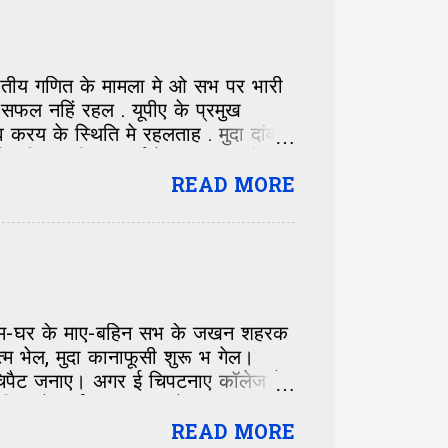
के सिलसिला मे जे बाहर निकललखिन्ह तं
लेल गाम सं निकलला पर कई बेर लोक
जातीय गणित के मामला मे ओ सभ पर भारी
सफल नहिं रहल . यूपीए के प्रमुख
रय के स्थिति मे रहलताह . मुदा दांव
नहिं खुलन्हि . पार्टी के सफाया भ गेल .
े कि ई बिहार के लेल नीक अछि ? कि
READ MORE
बिहार के समुचित प्रतिनिधित्व मिलत ?
ि। गाम-घर के माए-बहिन सभ के जखन शहरक
म भेल, मुदा कानाफूसी शुरू भ गेल।
सं चिपैट जनाए। अगर ई चिपटनाए कॉलेज मे
ल महिला के—ई बात सभक लेल हजम करनाए
ान मे सेहो पड़ि गेल। पंडित जी के कान
READ MORE