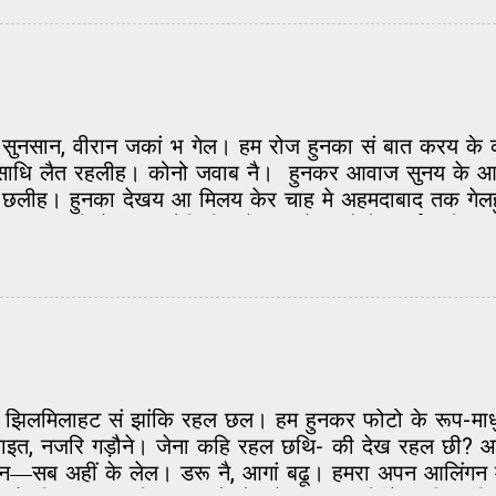
डितजी ओतबा उत्साहित। ओ सीधा हमर घर पहुंचि गेलाह, आ अपन 
 करय लगलाह। मुदा बाबूजी संयमित स्वर मे पंडित जी से कह
ार के छथीह, आओर दिल्ली मे पढ़ि-लिखि क अमेरिका मे रह
ं सुनसान, वीरान जकां भ गेल। हम रोज हुनका सं बात करय के
्पी साधि लैत रहलीह। कोनो जवाब नै। हुनकर आवाज सुनय के आस
य छलीह। हुनका देखय आ मिलय केर चाह मे अहमदाबाद तक गेलहु
नकार करि देलीह। ओहि दिन के बाद फेर कोनो संपर्क नहि र
हुत दूर, सात समुंदर पार यूएस चलि गेलीह। ई खबर सुनि, मोन क
ं। दिन-राति आब त बस ओहि याद मे बीतय लागल। कोनो काज म
व करैत रहलौं। किछ दिन छुट्टी ल क एक तरहे डेरा मे बंद भ गे
 के सभ रंग फीका पड़ि गेल। ऐना कतेक दिन करतौं। समय के स
झिलमिलाहट सं झांकि रहल छल। हम हुनकर फोटो के रूप-माधुर्य 
्कियाइत, नजरि गड़ौने। जेना कहि रहल छथि- की देख रहल छी?
—सब अहीं के लेल। डरू नै, आगां बढू। हमरा अपन आलिंगन मे