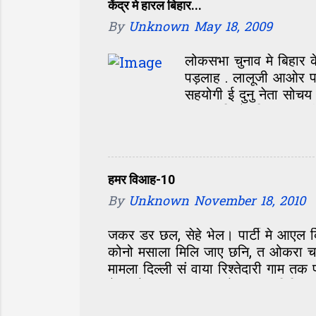
दास जी अखन 65 साल के 
केंद्र मे हारल बिहार...
आब 55 साल बाद फेर सं
By
Unknown
May 18, 2009
म...
लोकसभा चुनाव मे बिहार 
पड़लाह . लालूजी आओर पा
सहयोगी ई दुनु नेता सोच
उल्टा पड़ि गेलन्हि . लाल
आब जखन केंद्र मे एक बे
नीतीश के जीत बिहार के ल
कि पिछला सरकार मे जे 
हमर विआह-10
By
Unknown
November 18, 2010
जकर डर छल, सेहे भेल। पार्टी मे आएल क
कोनो मसाला मिलि जाए छनि, त ओकरा चटका
मामला दिल्ली सं वाया रिश्तेदारी गाम त
भेल रहैत, त आम बात रहैत। मुदा मिथ
कठिन छल। एक सं दोसरा, दोसरा सं तेसरा