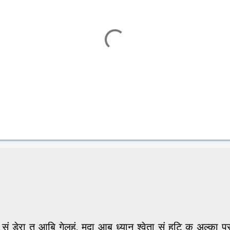
टी सं डेरा त आबि गेलहुं, मुदा आब ध्यान श्वेता सं हटि क अल्क