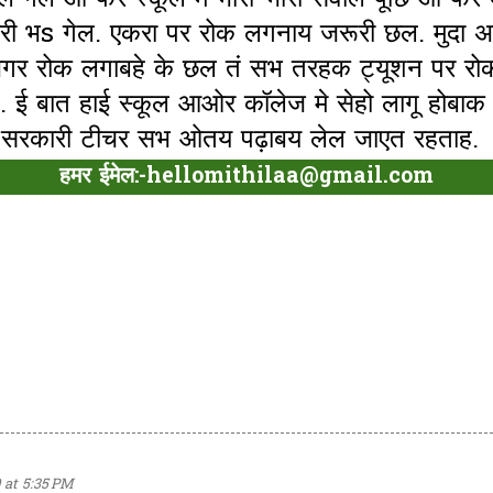
गेल आ फेर स्कूल मे भारी-भारी सवाल पूछि आ फे
ानदारी भs गेल. एकरा पर रोक लगनाय जरूरी छल. मुदा
 अगर रोक लगाबहे के छल तं सभ तरहक ट्यूशन पर र
न. ई बात हाई स्कूल आओर कॉलेज मे सेहो लागू होबाक
 सरकारी टीचर सभ ओतय पढ़ाबय लेल जाएत रहताह.
हमर ईमेल:-hellomithilaa@gmail.com
 at 5:35 PM