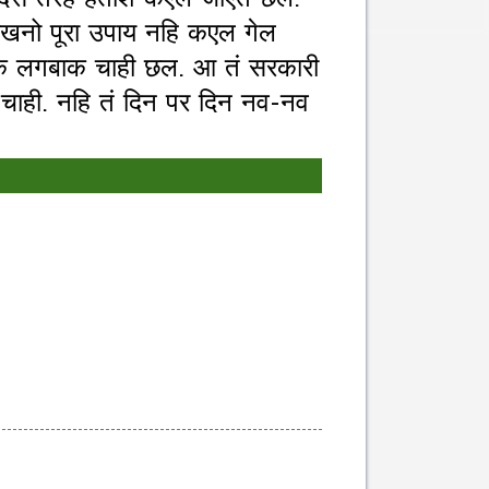
र दस तरहे हताश कएल जाएत छल.
 अखनो पूरा उपाय नहि कएल गेल
ोक लगबाक चाही छल. आ तं सरकारी
 चाही. नहि तं दिन पर दिन नव-नव