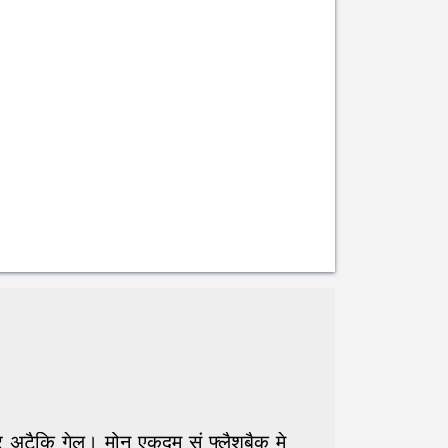
ा पर अटैकि गेल। मोन एकदम सं फ्लैशबैक मे