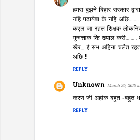
o
हमरा बुझने बिहार सरकार द्वा
m
नहि पढायेबा के नहि अछि.......
m
कएल जा रहल शिक्षक लोकनिक वास
e
गुन्वत्ताक कि ख्याल करी........
n
खैर... ई सभ अहिना चलैत रहत 
t
अछि !!
s
REPLY
Unknown
March 26, 2010 a
करण जी अहांक बहुत -बहुत धन
REPLY