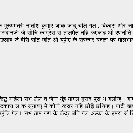
छथिन्ह. दस साल के उम्र मे गाम सं पढ़ाई-लिखाई... नौकरी 
 गाम वापस आबय के मौका मिललन्हि. पढ़ाई-लिखाई आ नौकरी 
के मुख्यमंत्री नीतीश कुमार जीक जादू चलि गेल . विकास ओर 
सवानजी जे सोचि कांग्रेस सं तालमेल नहिं कएलाह ओ रणनीति 
य छलाह जे बेसि सीट जीत ओ यूपीए के सरकार बनला पर मोलभाव क
ूजी केहुना क S चारि टा सीट जीत पएलाह . पासवानजी के त खातों 
र फेर सं यूपीए आबि गेल अछि . सभ सं बड़का सवाल ई अछि ज
ेल एकटा बड़का हार अछि ? कि एहि बेर केंद्रीय मंत्रिमंडल मे 
काज शुरू भेल छल ओ चलैत रहत आ ओकरा पर ...
िछु महिला सभ लेल त जेना मुंह मांगल मुराद पूरा भ गेलन्ह
रा ल क सुनाबए मे कोनो कसर नहि छोड़ै छथिन्ह। पार्टी खत्
क पहुंचि गेल। सभ ठाम गप्प के केंद्र बनि गेल अल्का के हमरा 
िलाक समाज मे, गाम-घर के लोक के बीच, ओहो मे एकटा विआह
—बात फैलैत-फैलैत हमर गाम तक पहुंचि गेल। मां-बाबूजी के क