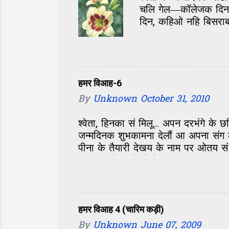
चलि गेल—कॉलेजक दिन, 
m
दिन, कहिओ नहि बिसराबय
m
छल। परिचय सं पता चलल
e
आओर होए छै। जखन बात 
n
सं मासूम। एकटा अलगे 
बोली अतेक मीठ जेना आ
t
छी, अल्का के आवाज सु
हमर विआह-6
आ कहु सम्मोहन छल जे अ
By
Unknown
October 31, 2010
जे देखिते मुंह...
श्वेता, हिनका सं मिलू... अपन दरभंगे क
जन्मदिनक शुभकामना देलौं आ अपना संग ल
पीना के तैयारी देखय के नाम पर ओतय सं
बस एक-दोसर के देखैत, मुस्कुरा रहल छल
ओतेक तैयारी- सामने अएलि त एकदम सं बो
नजर हमरा आ श्वेता पर। मुदा हम त जेना
हाए शेखर, केहन छी अहां? की सभ भ रहल
लगलाह। लोक सभ सं परिचय होएत रहल, ग
हमर विआह 4 (चारिम कड़ी)
By
Unknown
June 07, 2009