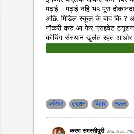
इनकार कएलक ओकरा कम नंबर देल 
पढ़ाई... पढ़ाई नहि भs पूरा दोक
अछि. मिडिल स्कूल के बाद कि ?
नौकरी करु आ फेर प्राइवेट ट्यूश
कोचिंग संस्थान खुलैत रहत आओर
करियर
ट्यूशन
बिहार
स्कूल
करण समस्तीपुरी
March 26, 2010
C