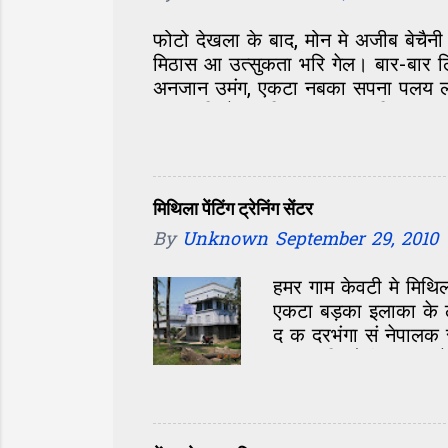
फोटो देखला के बाद, मोन मे अजीब बेचै
मिठास आ उत्सुकता भरि गेल। बार-बार 
अनजान उमंग, एकटा नबका सपना पलय ला
आगां बढ़ि गेल। विआहक गप्प चलि रहल अ
देखल जाय, त रोड कात मे गुप्ताजी सभ,
के नाम के अंत मे 'लाल' लगा क पुकारै
पाछां के लड़का सभ- संगहि घुमलौं-फिरल
गाम सं काफी लोक सभ दिल्ली आबि गेल छ
मिथिला पेंटिंग ट्रेनिंग सेंटर
विनोदलाल, मनोज...
By
Unknown
September 29, 2010
हमर गाम केवटी मे मिथिल
एकटा बड़का इलाका के 
द क दरभंगा सं नेपालक
10-12 किलोमीटर तक क
तक के छात्र एहि ठाम 
स्कूल के पूरा दरभंगा-मध
एहि सेंटर के खोलय के श