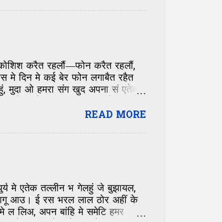
पक्ष राखए लगलाह—हमरा प्रति लोक के
लखिन्ह- एक त हमर बेटा चिपटल नहि,
य छथीह। जतए गला मिलनाए साधारण बात
 कोशिश करैत रहलौं—फोन करैत रहलौं,
 मे दिन मे कई बेर फोन लगाबैत रहैत
ं, मुदा ओ हमरा संग खुद अपना सं एतेक
हल। किछु दिन बाद पता चलल जे हुनकर
े भीतर किछु टुटि गेल। फेर हुनका सं
READ MORE
े मोन नहि लागए, बस अपना-आप सं
लौं। हंसी-मजाक करय वाला हम, धीरे-धीरे
ंग-संग, धीरे-धीरे अपन आप के सम्हारय
मे एतेक तल्लीन भ गेलहुं जे बुझायल,
 आगू आउ। ई रस भरल लाल ठोर अहीं के
 ल लिअ, अपन बांहि मे समेटि हमर