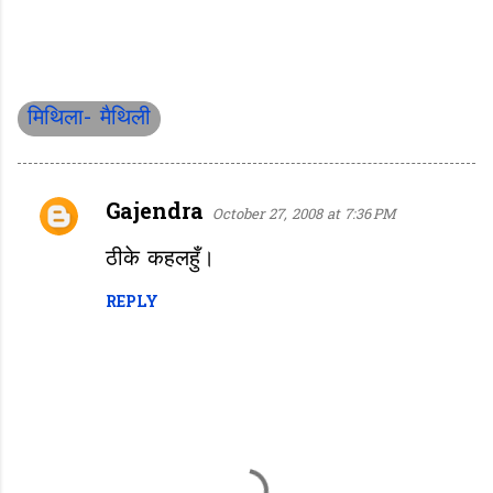
मिथिला- मैथिली
Gajendra
October 27, 2008 at 7:36 PM
C
o
ठीके कहलहुँ।
m
REPLY
m
e
n
t
s