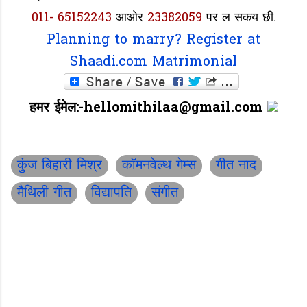
011- 65152243
आओर
23382059
पर ल सकय छी.
Planning to marry? Register at
Shaadi.com Matrimonial
हमर ईमेल:-hellomithilaa@gmail.com
कुंज बिहारी मिश्र
कॉमनवेल्थ गेम्स
गीत नाद
मैथिली गीत
विद्यापति
संगीत
C
o
m
m
e