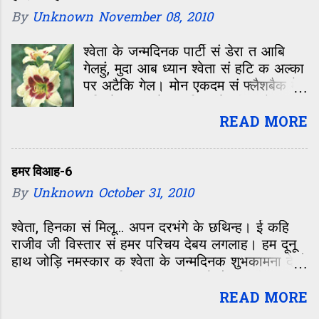
By
Unknown
November 08, 2010
श्वेता के जन्मदिनक पार्टी सं डेरा त आबि
गेलहुं, मुदा आब ध्यान श्वेता सं हटि क अल्का
पर अटैकि गेल। मोन एकदम सं फ्लैशबैक मे
चलि गेल—कॉलेजक दिन, जे जीवन के सबसे
रंगीन, मस्ती आओर मासूमियत सं भरल समय
READ MORE
छल। बारहवीं के बाद कॉलेजक पहिल दिन,
कहिओ नहि बिसराबय वाला दिन। ओहि दिन
पहिल बेर मिलल छलीह अल्का। क्लास मे
हमर विआह-6
विद्यार्थी सभ के इंट्रोडक्शन चलि रहल छल।
By
Unknown
October 31, 2010
परिचय सं पता चलल जे अल्का सेहो दरभंगा
के छथीह। बिहार सं आओर छात्र सभ छल,
श्वेता, हिनका सं मिलू... अपन दरभंगे के छथिन्ह। ई कहि
मुदा अपन शहर के बाते किछु आओर होए
राजीव जी विस्तार सं हमर परिचय देबय लगलाह। हम दूनू
छै। जखन बात अपन शहर के होए त लगाव
हाथ जोड़ि नमस्कार क श्वेता के जन्मदिनक शुभकामना देलौं
कनि बेसि बढ़ि जाए छै। अल्का यानी मैथिल
आ अपना संग लाएल गिफ्ट हुनका थमा देलौं। राजीव जी
ब्यूटी, सभ सं अलग। एकदम सं मासूम।
हमरा दूनू के अकेला मे बातचीत करय के मौका देबय लेल
READ MORE
एकटा अलगे भोलापन लेने। मोन सं, दिल सं
खाना-पीना के तैयारी देखय के नाम पर ओतय सं चलि