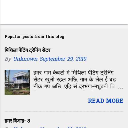
Popular posts from this blog
मिथिला पेंटिंग ट्रेनिंग सेंटर
By
Unknown
September 29, 2010
हमर गाम केवटी मे मिथिला पेंटिंग ट्रेनिंग
सेंटर खुली रहल अछि. गाम के लेल ई बड़
नीक गप अछि. एहि सं दरभंगा-मधुबनी जिला
के एकटा बड़का इलाका के लोक फायदा
उठा सकय छथिन्ह. किएक त हमर गाम
READ MORE
दरभंगा आओर मधुबनी जिला के बीच मे अछि.
केवटी द क दरभंगा सं नेपालक सीमा
जयनगर के जोड़य वाला नेशनल हाइवे सेहो
हमर विआह- 8