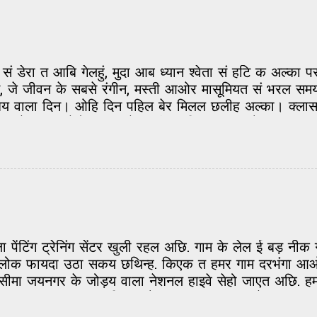
टी सं डेरा त आबि गेलहुं, मुदा आब ध्यान श्वेता सं हटि क अल्क
जे जीवन के सबसे रंगीन, मस्ती आओर मासूमियत सं भरल सम
 वाला दिन। ओहि दिन पहिल बेर मिलल छलीह अल्का। क्लास मे 
 जे अल्का सेहो दरभंगा के छथीह। बिहार सं आओर छात्र सभ
अपन शहर के होए त लगाव कनि बेसि बढ़ि जाए छै। अल्का य
भोलापन लेने। मोन सं, दिल सं एकदम आईना जकां साफ। दुनिया
वाज में मिश्री घुलल होए। मोन होएत छल जे एकटक दैखेत रह
नि लिअ सभ शांत भ जाएत। मैथिली त ओहिना मीठ होएत अछि, म
हां अपना के बिसैरि हुनका मे खो जएतौं। मंदिर के घंटी जकां
ा पेंटिंग ट्रेनिंग सेंटर खुली रहल अछि. गाम के लेल ई बड़ नी
लोक फायदा उठा सकय छथिन्ह. किएक त हमर गाम दरभंगा आओर
 सीमा जयनगर के जोड़य वाला नेशनल हाइवे सेहो जाएत अछि. ह
े छात्र पढ़य आबय छथिन्ह. ओना जखन हम स्कूल मे छलहुं 
पढय आबय छलखिन्ह. ओहि टाइम एहि ठाम छात्रावास के नीक व्य