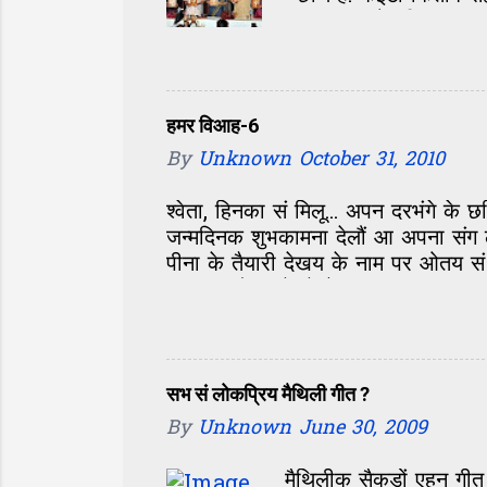
एकटा आओर किताब आएल 
सेहो रेमाधव सं छलन्हि. 
के विमोचल कएलखिन्ह य
के ध्यान राखल गेल अछि
प्रशंसक सभ के हुनका 
हमर विआह-6
छलखिन्ह. मेंहदी हसन क
By
Unknown
October 31, 2010
दिखलखिन्ह आओर अखिल
श्वेता, हिनका सं मिलू... अपन दरभंगे क
जन्मदिनक शुभकामना देलौं आ अपना संग ल
पीना के तैयारी देखय के नाम पर ओतय सं
बस एक-दोसर के देखैत, मुस्कुरा रहल छल
ओतेक तैयारी- सामने अएलि त एकदम सं बो
नजर हमरा आ श्वेता पर। मुदा हम त जेना
हाए शेखर, केहन छी अहां? की सभ भ रहल
लगलाह। लोक सभ सं परिचय होएत रहल, ग
सभ सं लोकप्रिय मैथिली गीत ?
By
Unknown
June 30, 2009
मैथिलीक सैकड़ों एहन ग