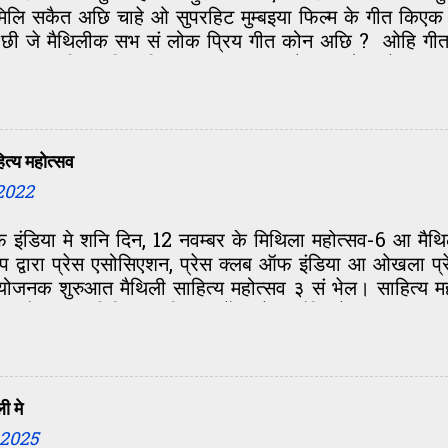
लि सकैत अछि चाहे ओ सुपरहिट मुम्बइया फिल्म के गीत किएक न
 छी जे मैथिलीक सभ सं लोक प्रिय गीत कोन अछि ? ओहि गीत क
सवाल कठिन नहि अछि. मुदा हमरा सन ओ सभ लोक जे गाम-घर मे
छि. अहां के एहि सवाल के जवाब सं कतेक लोक के कई तरहक गी
 सभ सेहो ओहि गीत के सुनय के कोशिश करताह. त देर नहि क
लिंक के क्लिक क लिख भेजु. कमेंट वाला मे कोनो परेशानी हो
रा क्लिक कs अपन जवाब लिखु. अगर ओना नहि करय चाहय
ित्य महोत्सव
hilaa@gmail.com पर मेल क s दिअ. धन...
2022
ऑफ इंडिया मे शनि दिन, 12 नवम्बर के मिथिला महोत्सव-6 आ म
ुप द्वारा प्रेस एसोसिएशन, प्रेस क्लब ऑफ इंडिया आ ओखला प्
 शुरुआत मैथिली साहित्य महोत्सव ३ सं भेल। साहित्य महोत्स
ा पहुँचला पर मिथिलाक विकास केँ कतेक पाँखि भेटल’ आ
ी मे
 2025