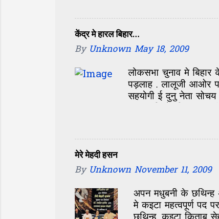
स्कूल के पूरा दरभंगा-मध
एहि सेंटर के खोलय के श
दास जी अखन 65 साल के 
केंद्र मे हारल बिहार...
आब 55 साल बाद फेर सं
By
Unknown
May 18, 2009
म...
लोकसभा चुनाव मे बिहार 
पड़लाह . लालूजी आओर पा
सहयोगी ई दुनु नेता सोच
उल्टा पड़ि गेलन्हि . लाल
आब जखन केंद्र मे एक बे
नीतीश के जीत बिहार के ल
कि पिछला सरकार मे जे 
मेरे मेहदी हसन
By
Unknown
November 11, 2009
अपन मधुबनी के छथिन्ह
मे कइटा महत्वपूर्ण प
छथिन्ह. कइटा किताब से