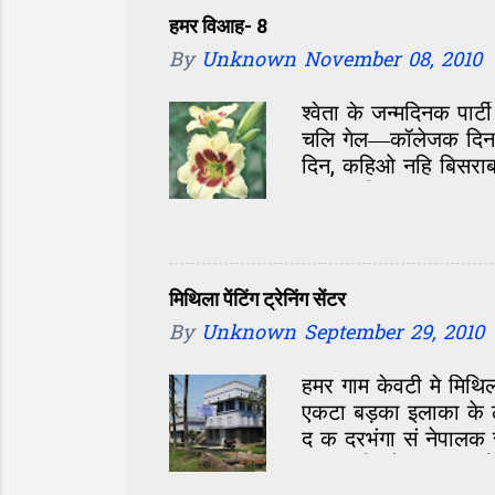
हमर विआह- 8
By
Unknown
November 08, 2010
श्वेता के जन्मदिनक पार्
चलि गेल—कॉलेजक दिन, 
दिन, कहिओ नहि बिसराबय
छल। परिचय सं पता चलल
आओर होए छै। जखन बात 
सं मासूम। एकटा अलगे 
बोली अतेक मीठ जेना आ
छी, अल्का के आवाज सु
मिथिला पेंटिंग ट्रेनिंग सेंटर
आ कहु सम्मोहन छल जे अ
By
Unknown
September 29, 2010
जे देखिते मुंह...
हमर गाम केवटी मे मिथिल
एकटा बड़का इलाका के 
द क दरभंगा सं नेपालक
10-12 किलोमीटर तक क
तक के छात्र एहि ठाम 