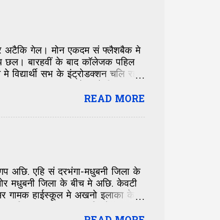
ा पर अटैकि गेल। मोन एकदम सं फ्लैशबैक मे
य छल। बारहवीं के बाद कॉलेजक पहिल
विद्यार्थी सभ के इंट्रोडक्शन चलि रहल
 छल, मुदा अपन शहर के बाते किछु
ानी मैथिल ब्यूटी, सभ सं अलग। एकदम
READ MORE
दारी के छल-कपट, होशियारी सं दूर।
ी आ हुनका सुनिते रही। केतबो खिसिआएल
ुदा अल्का के आवाज मे एकटा अलगे जादू
 मन प्रसन्न करि देबय वाला। सादगी एहन
क गप अछि. एहि सं दरभंगा-मधुबनी जिला के
 मधुबनी जिला के बीच मे अछि. केवटी
मर गामक हाईस्कूल मे अखनो इलाका के
तखन कहि सकय छी 50-50 किलोमीटर दूर
वस्था छल. सुदिष्ठ झा जीक समय केवटी