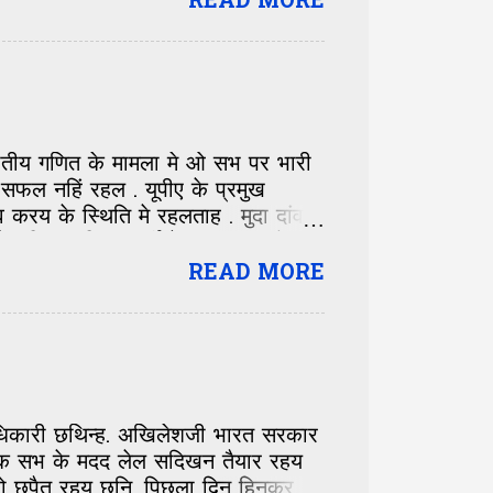
READ MORE
 पेंटिंग ट्रेनिंग सेंटर खुली रहल अछि.
ास जी रिटायर माइनिंग इंजीनियर छथिन्ह.
के सिलसिला मे जे बाहर निकललखिन्ह तं
लेल गाम सं निकलला पर कई बेर लोक
जातीय गणित के मामला मे ओ सभ पर भारी
सफल नहिं रहल . यूपीए के प्रमुख
रय के स्थिति मे रहलताह . मुदा दांव
नहिं खुलन्हि . पार्टी के सफाया भ गेल .
े कि ई बिहार के लेल नीक अछि ? कि
READ MORE
बिहार के समुचित प्रतिनिधित्व मिलत ?
धिकारी छथिन्ह. अखिलेशजी भारत सरकार
लोक सभ के मदद लेल सदिखन तैयार रहय
ेहो छपैत रहय छनि. पिछला दिन हिनकर