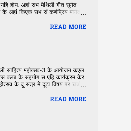
हि होय. अहां सभ मैथिली गीत सुनैत
े अहां किएक सभ सं कर्णप्रिय मानैत
 नहि रहैत छथिन्ह... हुनका लेल ई
त के बारे मे जानय लेल मिलतन्हि.
READ MORE
रू. झट द मैथिलीक सभ सं लोकप्रिय
ए त ओहि मे बॉक्स के ऊपर मे एकटा आओर
 छी त अहां अपन पसंदक गीत के नाम
ैथिली साहित्य महोत्सव-3 के आयोजन कएल
रेस क्लब के सहयोग स एहि कार्यक्रम केर
व के दू सत्र मे दूटा विषय पर चर्चा
READ MORE