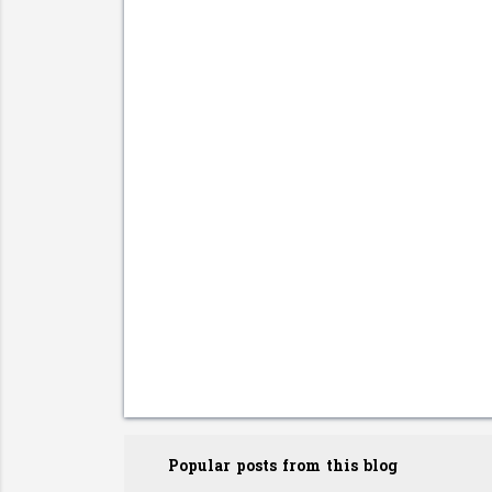
e
n
t
s
Popular posts from this blog