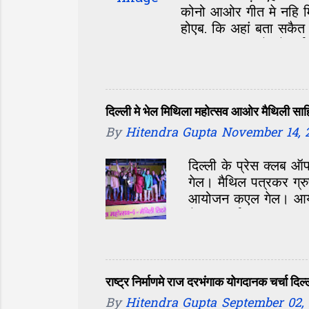
कोनो आओर गीत मे नहि मि
होएब. कि अहां बता सकैत
छी ? अहां सभ के लेल ई 
सवाल बड़ महत्व राखैत अ
अहांक पसंद के बाद लोक
गीत के नाम कमेंट वाला 
लिंक अछि Comment ओक
दिल्ली मे भेल मिथिला महोत्सव आओर मैथिली साह
लिखि हमरा hellomit
By
Hitendra Gupta
November 14, 
दिल्ली के प्रेस क्लब 
गेल। मैथिल पत्रकर ग्र
आयोजन कएल गेल। आयोजनक
भेल, ‘हवाई जहाज दरभंग
राष्ट्र निर्माणमे राज दरभंगाक योगदानक चर्चा दिल्ल
By
Hitendra Gupta
September 02,