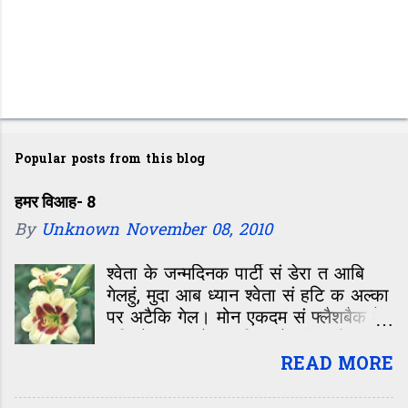
Popular posts from this blog
हमर विआह- 8
By
Unknown
November 08, 2010
श्वेता के जन्मदिनक पार्टी सं डेरा त आबि
गेलहुं, मुदा आब ध्यान श्वेता सं हटि क अल्का
पर अटैकि गेल। मोन एकदम सं फ्लैशबैक मे
चलि गेल—कॉलेजक दिन, जे जीवन के सबसे
रंगीन, मस्ती आओर मासूमियत सं भरल समय
READ MORE
छल। बारहवीं के बाद कॉलेजक पहिल दिन,
कहिओ नहि बिसराबय वाला दिन। ओहि दिन