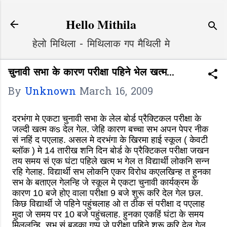
Skip to main content
Hello Mithila
हेलो मिथिला - मिथिलाक गप मैथिली मे
चुनावी सभा के कारण परीक्षा पहिने भेल खत्म...
By
Unknown
March 16, 2009
दरभंगा मे एकटा चुनावी सभा के लेल बोर्ड प्रैक्टिकल परीक्षा के
जल्दी खत्म कs देल गेल. जेहि कारण बच्चा सभ अपन पेपर नीक
सं नहिं द पएलाह. असल मे दरभंगा के खिरमा हाई स्कूल ( केवटी
ब्लॉक ) मे 14 तारीख शनि दिन बोर्ड के प्रैक्टिकल परीक्षा जखन
तय समय सं एक घंटा पहिले खत्म भ गेल त विद्यार्थी लोकनि सन्न
रहि गेलाह. विद्यार्थी सभ लोकनि एकर विरोध कएलखिन्ह त हुनका
सभ के बताएल गेलन्हि जे स्कूल मे एकटा चुनावी कार्यक्रम के
कारण 10 बजे होए वाला परीक्षा 9 बजे शुरू करि देल गेल छल.
किछ विद्यार्थी जे पहिने पहुंचलाह ओ त ठीक सं परीक्षा द पएलाह
मुदा जे समय पर 10 बजे पहुंचलाह. हुनका एकहिं घंटा के समय
मिललन्हि. सभ सं बड़का गप्प जे परीक्षा पहिने शुरू करि देल गेल