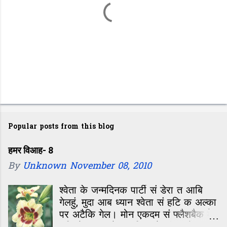
P
o
Popular posts from this blog
s
t
हमर विआह- 8
By
Unknown
November 08, 2010
a
C
श्वेता के जन्मदिनक पार्टी सं डेरा त आबि
o
गेलहुं, मुदा आब ध्यान श्वेता सं हटि क अल्का
m
पर अटैकि गेल। मोन एकदम सं फ्लैशबैक मे