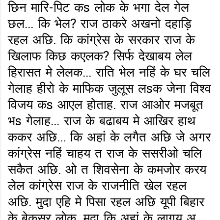
छिन मारि-पिट कs लोक के भगा देल गेल
छल... कि भेल? राज ठाकरे अखनो दहाड़ि
रहल अछि. कि कांग्रेस के सरकार राज के
खिलाफ किछ कएलक? सिर्फ देखाबय लेल
हिरासत मे लेलक... राति भेल नहिं के घर चलि
गेलाह हीरो के माफिक जुलूस लsक जेना विश्व
विजय कs आएल होताह. राज आओर मजबूत
भs गेलाह... राज के बढाबय मे आखिर हाथ
ककर अछि... कि अहां के लगैत अछि जे अगर
कांग्रेस नहिं चाहय त राज के ससरीओ चलि
सकैत अछि. ओ त शिवसेना के कमजोर करय
लेल कांग्रेस राज के राजनीति खेल रहल
अछि. मुदा एहि मे पिसा रहल अछि यूपी बिहार
के बेकसूर लोक. मुदा कि अहां के लागय अ